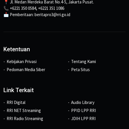
📍 Jl. Medan Merdeka Barat No.4-5, Jakarta Pusat.
📞 +6221 350 0584, +6221 351 1086
📩 Pemberitaan: beritapro3@rri.go.id
Ketentuan
Kebijakan Privasi
Tentang Kami
Pedoman Media Siber
Peta Situs
Link Terkait
RRI Digital
Audio Library
RRI NET Streaming
PPID LPP RRI
RRI Radio Streaming
JDIH LPP RRI