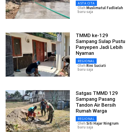
ASTA CITA
Oleh
Muslimatul Fadlielah
baru saja
TMMD ke-129
Sampang Sulap Pustu
Panyepen Jadi Lebih
Nyaman
REGIONAL
Oleh
Rini Suciati
baru saja
Satgas TMMD 129
Sampang Pasang
Tandon Air Bersih
Rumah Warga
REGIONAL
Oleh
Siti Hajar Ningrum
baru saja