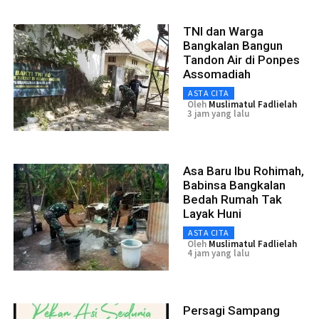
TNI dan Warga
Bangkalan Bangun
Tandon Air di Ponpes
Assomadiah
ASTA CITA
Oleh
Muslimatul Fadlielah
3 jam yang lalu
Asa Baru Ibu Rohimah,
Babinsa Bangkalan
Bedah Rumah Tak
Layak Huni
ASTA CITA
Oleh
Muslimatul Fadlielah
4 jam yang lalu
Persagi Sampang