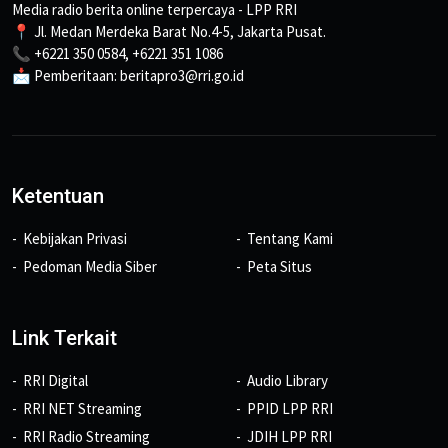
Media radio berita online terpercaya - LPP RRI
📍 Jl. Medan Merdeka Barat No.4-5, Jakarta Pusat.
📞 +6221 350 0584, +6221 351 1086
📩 Pemberitaan: beritapro3@rri.go.id
Ketentuan
Kebijakan Privasi
Tentang Kami
Pedoman Media Siber
Peta Situs
Link Terkait
RRI Digital
Audio Library
RRI NET Streaming
PPID LPP RRI
RRI Radio Streaming
JDIH LPP RRI