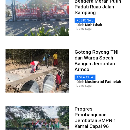
Bendera Merah Putih
Padati Ruas Jalan
Sampang
REGIONAL
Oleh
Moh Ishak
baru saja
Gotong Royong TNI
dan Warga Socah
Bangun Jembatan
Armco
ASTA CITA
Oleh
Muslimatul Fadlielah
baru saja
Progres
Pembangunan
Jembatan SMPN 1
Kamal Capai 96