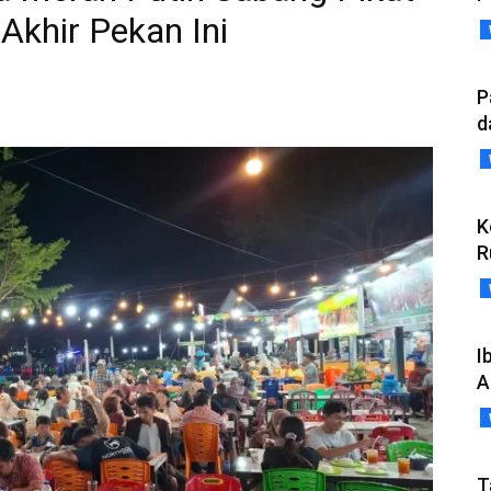
khir Pekan Ini
P
d
K
R
I
A
T