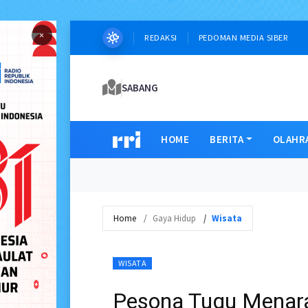
×
REDAKSI
PEDOMAN MEDIA SIBER
SABANG
HOME
BERITA
OLAHR
Home
Gaya Hidup
Wisata
WISATA
Pesona Tugu Menara