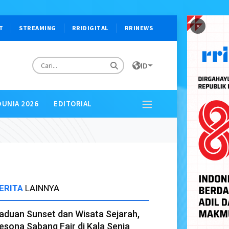
×
T
STREAMING
RRIDIGITAL
RRINEWS
ID
DUNIA 2026
EDITORIAL
ERITA
LAINNYA
aduan Sunset dan Wisata Sejarah,
esona Sabang Fair di Kala Senja