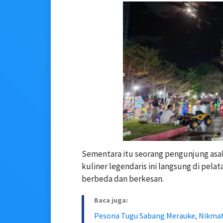
Sementara itu seorang pengunjung as
kuliner legendaris ini langsung di pe
berbeda dan berkesan.
Baca juga:
Pesona Tugu Sabang Merauke, Nikma