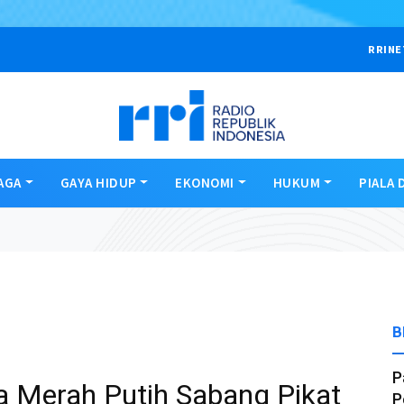
RRINE
AGA
GAYA HIDUP
EKONOMI
HUKUM
PIALA 
B
P
 Merah Putih Sabang Pikat
P