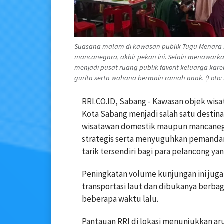
Suasana malam di kawasan publik Tugu Menara 
mancanegara, akhir pekan ini. Selain menawark
menjadi pusat ruang publik favorit keluarga kar
gurita serta wahana bermain ramah anak. (Foto: 
RRI.CO.ID, Sabang - Kawasan objek wisa
Kota Sabang menjadi salah satu destina
wisatawan domestik maupun mancanegara
strategis serta menyuguhkan pemandan
tarik tersendiri bagi para pelancong y
Peningkatan volume kunjungan ini juga
transportasi laut dan dibukanya berbag
beberapa waktu lalu.
Pantauan RRI di lokasi menunjukkan ar