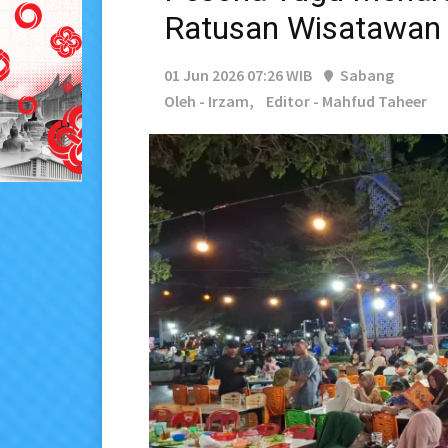
Ratusan Wisatawan A
01 Jun 2026 07:26 WIB
Sabang
Oleh - Irzam,
Editor - Mahfud Taheer