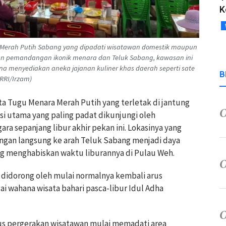
K
Merah Putih Sabang yang dipadati wisatawan domestik maupun
an pemandangan ikonik menara dan Teluk Sabang, kawasan ini
ena menyediakan aneka jajanan kuliner khas daerah seperti sate
B
RRI/Irzam)
ta Tugu Menara Merah Putih yang terletak di jantung
si utama yang paling padat dikunjungi oleh
 sepanjang libur akhir pekan ini. Lokasinya yang
gan langsung ke arah Teluk Sabang menjadi daya
ang menghabiskan waktu liburannya di Pulau Weh.
 didorong oleh mulai normalnya kembali arus
ai wahana wisata bahari pasca-libur Idul Adha
us pergerakan wisatawan mulai memadati area