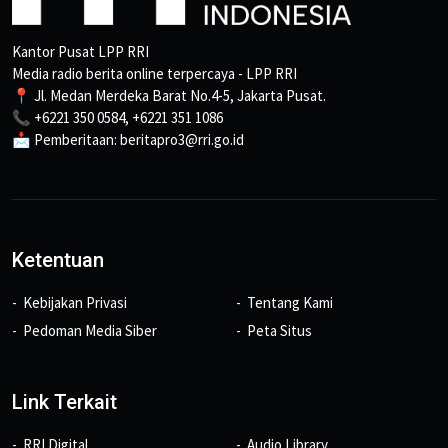
Kantor Pusat LPP RRI
Media radio berita online terpercaya - LPP RRI
📍 Jl. Medan Merdeka Barat No.4-5, Jakarta Pusat.
📞 +6221 350 0584, +6221 351 1086
📩 Pemberitaan: beritapro3@rri.go.id
Ketentuan
Kebijakan Privasi
Tentang Kami
Pedoman Media Siber
Peta Situs
Link Terkait
RRI Digital
Audio Library