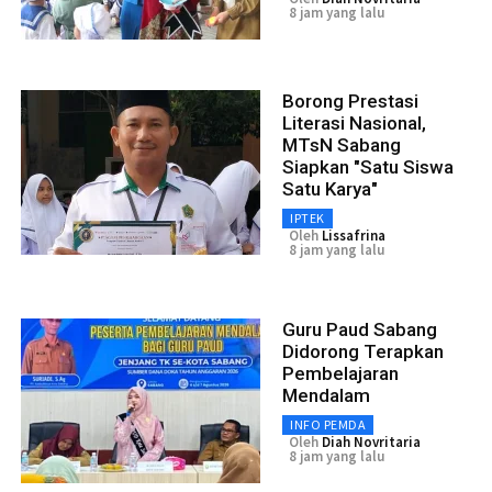
8 jam yang lalu
Borong Prestasi
Literasi Nasional,
MTsN Sabang
Siapkan "Satu Siswa
Satu Karya"
IPTEK
Oleh
Lissafrina
8 jam yang lalu
Guru Paud Sabang
Didorong Terapkan
Pembelajaran
Mendalam
INFO PEMDA
Oleh
Diah Novritaria
8 jam yang lalu