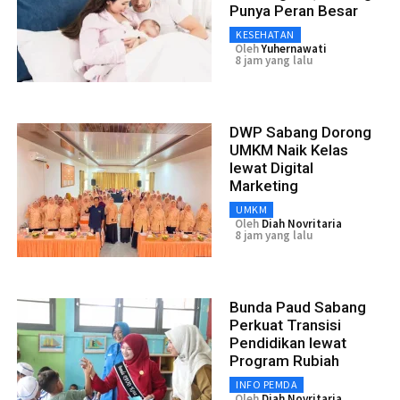
Punya Peran Besar
KESEHATAN
Oleh
Yuhernawati
8 jam yang lalu
DWP Sabang Dorong
UMKM Naik Kelas
lewat Digital
Marketing
UMKM
Oleh
Diah Novritaria
8 jam yang lalu
Bunda Paud Sabang
Perkuat Transisi
Pendidikan lewat
Program Rubiah
INFO PEMDA
Oleh
Diah Novritaria