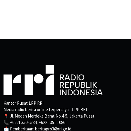
Kantor Pusat LPP RRI
Media radio berita online terpercaya - LPP RRI
📍 Jl. Medan Merdeka Barat No.4-5, Jakarta Pusat.
📞 +6221 350 0584, +6221 351 1086
📩 Pemberitaan: beritapro3@rri.go.id