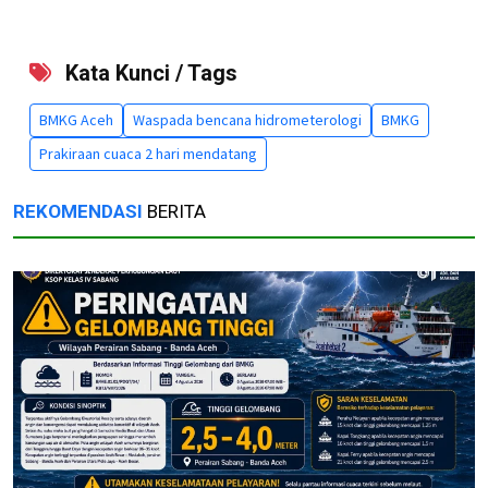
Kata Kunci / Tags
BMKG Aceh
Waspada bencana hidrometerologi
BMKG
Prakiraan cuaca 2 hari mendatang
REKOMENDASI
BERITA