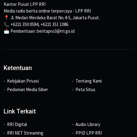
Kantor Pusat LPP RRI
Media radio berita online terpercaya - LPP RRI
📍 Jl. Medan Merdeka Barat No.4-5, Jakarta Pusat.
📞 +6221 350 0584, +6221 351 1086
📩 Pemberitaan: beritapro3@rri.go.id
Ketentuan
Kebijakan Privasi
Tentang Kami
Pedoman Media Siber
Peta Situs
Link Terkait
RRI Digital
Audio Library
RRI NET Streaming
PPID LPP RRI