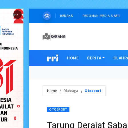
×
REDAKSI
PEDOMAN MEDIA SIBER
SABANG
HOME
BERITA
OLAHR
Home
Olahraga
Otosport
OTOSPORT
Tarung Derajat Sab