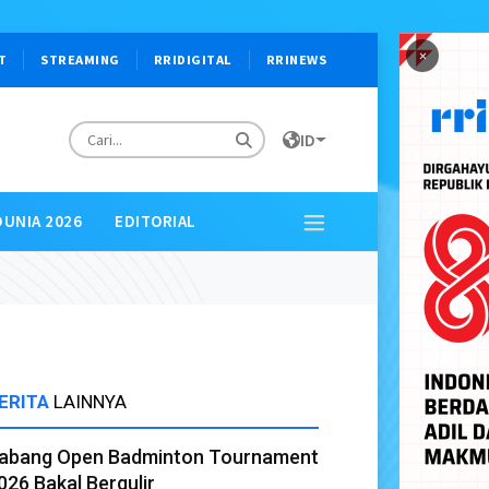
×
T
STREAMING
RRIDIGITAL
RRINEWS
ID
DUNIA 2026
EDITORIAL
ERITA
LAINNYA
abang Open Badminton Tournament
026 Bakal Bergulir