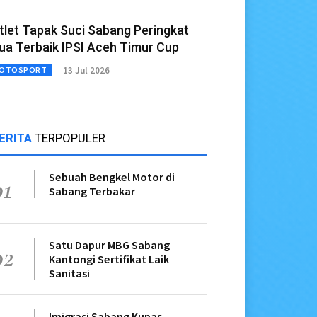
tlet Tapak Suci Sabang Peringkat
ua Terbaik IPSI Aceh Timur Cup
13 Jul 2026
OTOSPORT
ERITA
TERPOPULER
Sebuah Bengkel Motor di
01
Sabang Terbakar
Satu Dapur MBG Sabang
02
Kantongi Sertifikat Laik
Sanitasi
Imigrasi Sabang Kupas