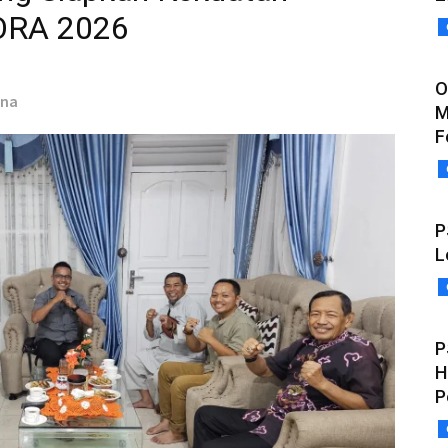
PORA 2026
O
ana
M
F
P
L
P
H
P