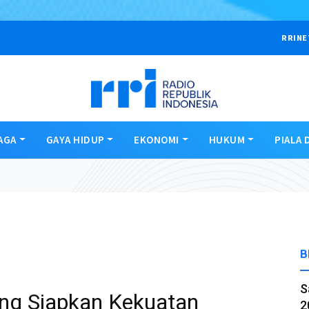
RRINE
AGA
GAYA HIDUP
EKONOMI
HUKUM
PIALA 
B
S
ang Siapkan Kekuatan
2