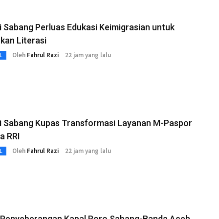
i Sabang Perluas Edukasi Keimigrasian untuk
kan Literasi
Oleh
Fahrul Razi
22 jam yang lalu
L
si Sabang Kupas Transformasi Layanan M-Paspor
a RRI
Oleh
Fahrul Razi
22 jam yang lalu
L
 Penyeberangan Kapal Roro Sabang-Banda Aceh