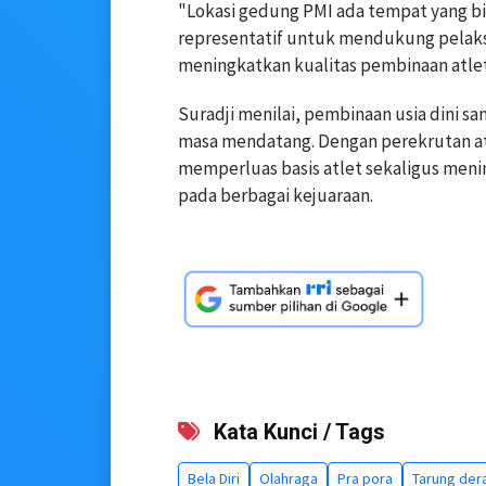
"Lokasi gedung PMI ada tempat yang bis
representatif untuk mendukung pelaksa
meningkatkan kualitas pembinaan atlet 
Suradji menilai, pembinaan usia dini s
masa mendatang. Dengan perekrutan at
memperluas basis atlet sekaligus meni
pada berbagai kejuaraan.
Kata Kunci / Tags
Bela Diri
Olahraga
Pra pora
Tarung dera