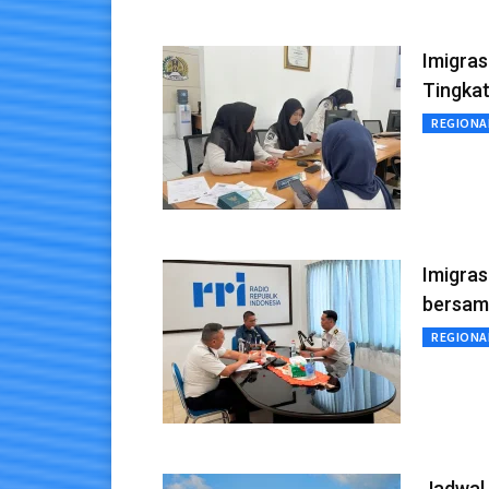
Imigras
Tingkat
REGIONA
Imigra
bersam
REGIONA
Jadwal