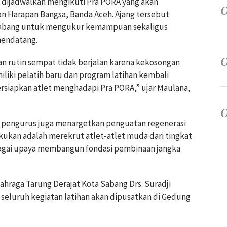
 dijadwalkan mengikuti Pra PORA yang akan
on Harapan Bangsa, Banda Aceh. Ajang tersebut
 Sabang untuk mengukur kemampuan sekaligus
endatang.
an rutin sempat tidak berjalan karena kekosongan
iliki pelatih baru dan program latihan kembali
rsiapkan atlet menghadapi Pra PORA,” ujar Maulana,
, pengurus juga menargetkan penguatan regenerasi
lakukan adalah merekrut atlet-atlet muda dari tingkat
gai upaya membangun fondasi pembinaan jangka
raga Tarung Derajat Kota Sabang Drs. Suradji
eluruh kegiatan latihan akan dipusatkan di Gedung