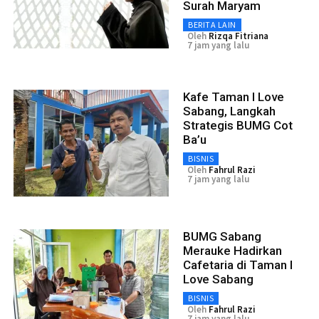
Surah Maryam
BERITA LAIN
Oleh
Rizqa Fitriana
7 jam yang lalu
Kafe Taman I Love
Sabang, Langkah
Strategis BUMG Cot
Ba’u
BISNIS
Oleh
Fahrul Razi
7 jam yang lalu
BUMG Sabang
Merauke Hadirkan
Cafetaria di Taman I
Love Sabang
BISNIS
Oleh
Fahrul Razi
7 jam yang lalu