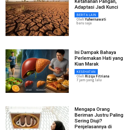
Ketahanan Pangan,
Adaptasi Jadi Kunci
BERITA LAIN
Oleh
Yuhernawati
baru saja
Ini Dampak Bahaya
Perlemakan Hati yang
Kian Marak
KESEHATAN
Oleh
Rizqa Fitriana
7 jam yang lalu
Mengapa Orang
Beriman Justru Paling
Sering Diuji?
Penjelasannya di