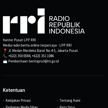
Kantor Pusat LPP RRI
Media radio berita online terpercaya - LPP RRI
📍 Jl. Medan Merdeka Barat No.4-5, Jakarta Pusat.
📞 +6221 350 0584, +6221 351 1086
📩 Pemberitaan: beritapro3@rri.go.id
Ketentuan
Kebijakan Privasi
Tentang Kami
Pedoman Media Siber
Peta Situs