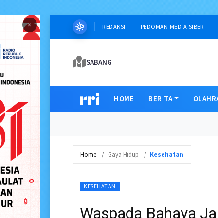
×
REDAKSI
PEDOMAN MEDIA SIBER
SABANG
HOME
BERITA
OLAHR
Home
Gaya Hidup
Kesehatan
KESEHATAN
Waspada Bahaya Jaj