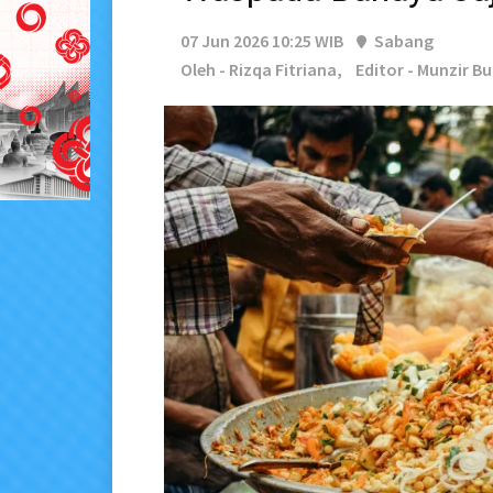
07 Jun 2026 10:25 WIB
Sabang
Oleh - Rizqa Fitriana,
Editor - Munzir B