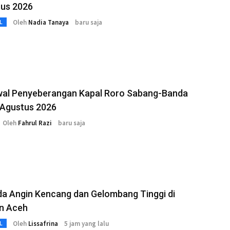
tus 2026
Oleh
Nadia Tanaya
baru saja
L
dwal Penyeberangan Kapal Roro Sabang-Banda
 Agustus 2026
Oleh
Fahrul Razi
baru saja
a Angin Kencang dan Gelombang Tinggi di
an Aceh
Oleh
Lissafrina
5 jam yang lalu
L