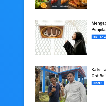
Mengapa
Penjel
BERITA L
Kafe T
Cot Ba’
BISNIS