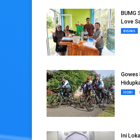
BUMG S
Love S
BISNIS
Gowes 
Hidupk
HOBI
Ini Lok