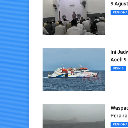
9 Agus
REGIONA
Ini Ja
Aceh 9
BISNIS
Waspad
Perair
REGIONA