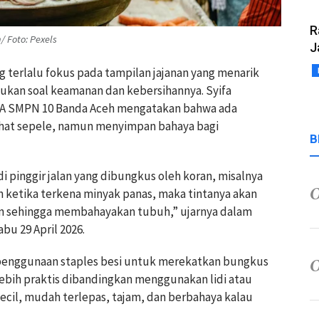
R
/ Foto: Pexels
J
ng terlalu fokus pada tampilan jajanan yang menarik
ukan soal keamanan dan kebersihannya. Syifa
APA SMPN 10 Banda Aceh mengatakan bahwa ada
ihat sepele, namun menyimpan bahaya bagi
B
i pinggir jalan yang dibungkus oleh koran, misalnya
an ketika terkena minyak panas, maka tintanya akan
n sehingga membahayakan tubuh,” ujarnya dalam
bu 29 April 2026.
ri penggunaan staples besi untuk merekatkan bungkus
 lebih praktis dibandingkan menggunakan lidi atau
kecil, mudah terlepas, tajam, dan berbahaya kalau