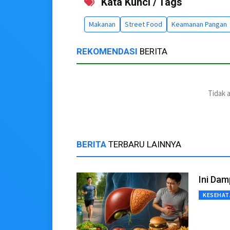
Kata Kunci / Tags
Makanan
Street Food
Keamanan Pangan
REKOMENDASI
BERITA
Tidak 
BERITA
TERBARU LAINNYA
Ini Dam
KESEHAT