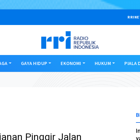
RRINE
AGA
GAYA HIDUP
EKONOMI
HUKUM
PIALA 
B
I
anan Pinggir Jalan
y