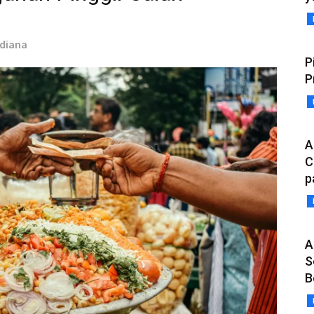
udiana
P
P
A
C
p
A
S
B