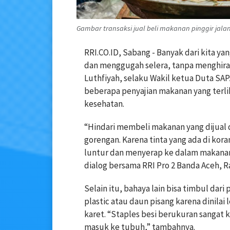
Gambar transaksi jual beli makanan pinggir jalan
RRI.CO.ID, Sabang - Banyak dari kita ya
dan menggugah selera, tanpa menghira
Luthfiyah, selaku Wakil ketua Duta S
beberapa penyajian makanan yang terl
kesehatan.
“Hindari membeli makanan yang dijual d
gorengan. Karena tinta yang ada di kor
luntur dan menyerap ke dalam makana
dialog bersama RRI Pro 2 Banda Aceh, Ra
Selain itu, bahaya lain bisa timbul da
plastic atau daun pisang karena dinilai
karet. “Staples besi berukuran sangat 
masuk ke tubuh,” tambahnya.