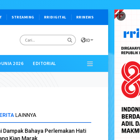
×
T
STREAMING
RRIDIGITAL
RRINEWS
ID
DUNIA 2026
EDITORIAL
ERITA
LAINNYA
ni Dampak Bahaya Perlemakan Hati
ang Kian Marak