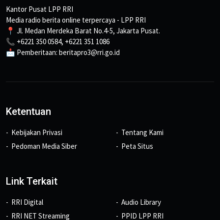
Kantor Pusat LPP RRI
Media radio berita online terpercaya - LPP RRI
📍 Jl. Medan Merdeka Barat No.4-5, Jakarta Pusat.
📞 +6221 350 0584, +6221 351 1086
📩 Pemberitaan: beritapro3@rri.go.id
Ketentuan
Kebijakan Privasi
Tentang Kami
Pedoman Media Siber
Peta Situs
Link Terkait
RRI Digital
Audio Library
RRI NET Streaming
PPID LPP RRI