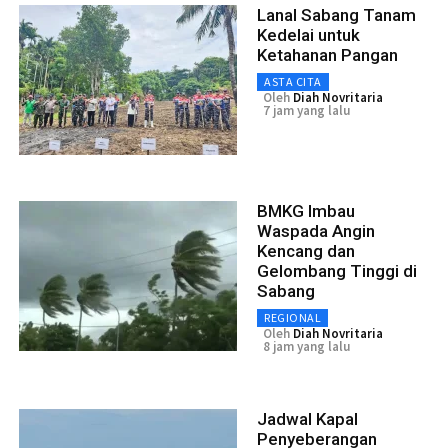
Lanal Sabang Tanam
Kedelai untuk
Ketahanan Pangan
ASTA CITA
Oleh
Diah Novritaria
7 jam yang lalu
BMKG Imbau
Waspada Angin
Kencang dan
Gelombang Tinggi di
Sabang
REGIONAL
Oleh
Diah Novritaria
8 jam yang lalu
Jadwal Kapal
Penyeberangan