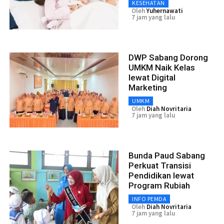
KESEHATAN
Oleh
Yuhernawati
7 jam yang lalu
DWP Sabang Dorong
UMKM Naik Kelas
lewat Digital
Marketing
UMKM
Oleh
Diah Novritaria
7 jam yang lalu
Bunda Paud Sabang
Perkuat Transisi
Pendidikan lewat
Program Rubiah
INFO PEMDA
Oleh
Diah Novritaria
7 jam yang lalu