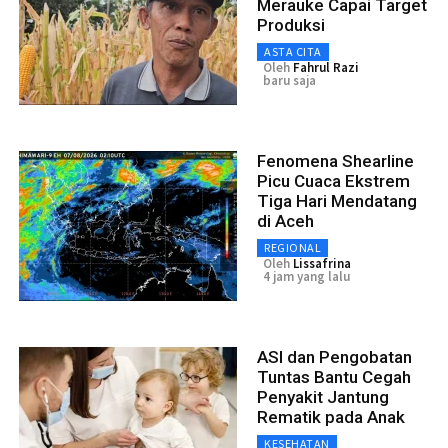
Merauke Capai Target
Produksi
ASTA CITA
Oleh
Fahrul Razi
baru saja
Fenomena Shearline
Picu Cuaca Ekstrem
Tiga Hari Mendatang
di Aceh
REGIONAL
Oleh
Lissafrina
4 jam yang lalu
ASI dan Pengobatan
Tuntas Bantu Cegah
Penyakit Jantung
Rematik pada Anak
KESEHATAN