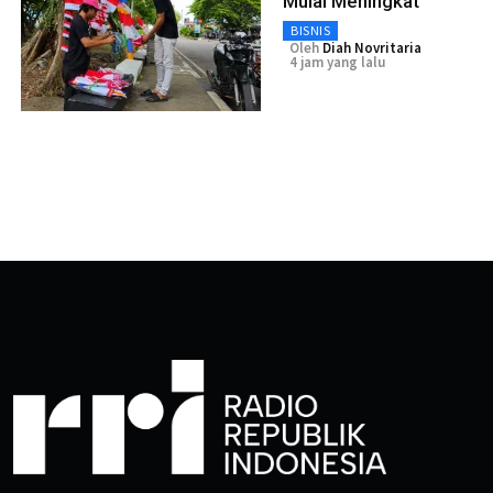
Mulai Meningkat
BISNIS
Oleh
Diah Novritaria
4 jam yang lalu