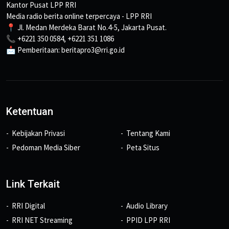
Kantor Pusat LPP RRI
Media radio berita online terpercaya - LPP RRI
📍 Jl. Medan Merdeka Barat No.4-5, Jakarta Pusat.
📞 +6221 350 0584, +6221 351 1086
📩 Pemberitaan: beritapro3@rri.go.id
Ketentuan
Kebijakan Privasi
Tentang Kami
Pedoman Media Siber
Peta Situs
Link Terkait
RRI Digital
Audio Library
RRI NET Streaming
PPID LPP RRI