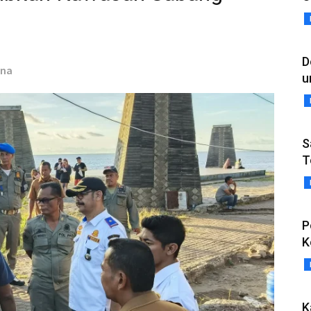
D
ana
u
S
T
P
K
K