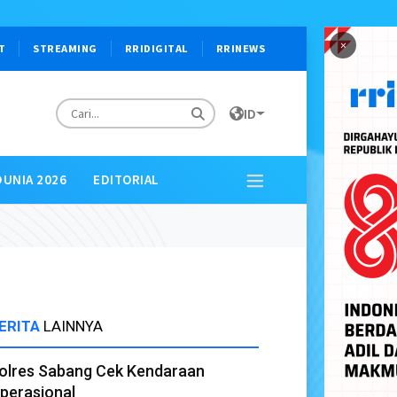
×
T
STREAMING
RRIDIGITAL
RRINEWS
ID
DUNIA 2026
EDITORIAL
ERITA
LAINNYA
olres Sabang Cek Kendaraan
perasional