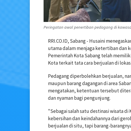
Peringatan awal penertiban pedagang di kawasan 
RRI.CO.ID, Sabang - Husaini menegaskan
utama dalam menjaga ketertiban dan ke
Pemerintah Kota Sabang telah memiliki
Kota terkait tata cara berjualan di lokasi
Pedagang diperbolehkan berjualan, na
maupun barang dagangan di area Sabang F
mengatakan, ketentuan tersebut ditera
dan nyaman bagi pengunjung.
"Sebagai salah satu destinasi wisata di 
kebersihan dan keindahannya dari gerob
berjualan di situ, tapi barang-barangn