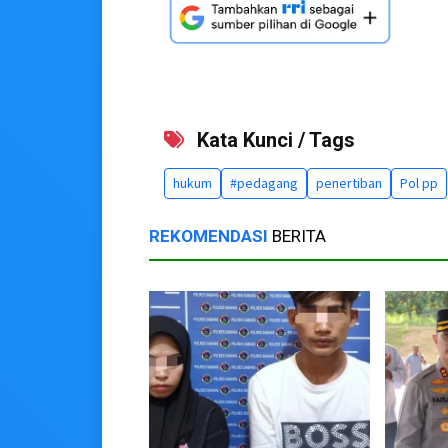
Kata Kunci / Tags
hukum
#pedagang
penertiban
Pol pp
REKOMENDASI
BERITA