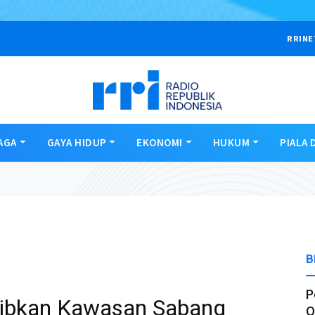
RRINE
AGA
GAYA HIDUP
EKONOMI
HUKUM
PIALA 
B
P
rtibkan Kawasan Sabang
O