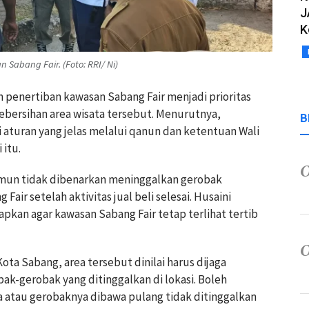
J
K
Sabang Fair. (Foto: RRI/ Ni)
 penertiban kawasan Sabang Fair menjadi prioritas
bersihan area wisata tersebut. Menurutnya,
B
 aturan yang jelas melalui qanun dan ketentuan Wali
 itu.
mun tidak dibenarkan meninggalkan gerobak
air setelah aktivitas jual beli selesai. Husaini
pkan agar kawasan Sabang Fair tetap terlihat tertib
Kota Sabang, area tersebut dinilai harus dijaga
ak-gerobak yang ditinggalkan di lokasi. Boleh
ya atau gerobaknya dibawa pulang tidak ditinggalkan