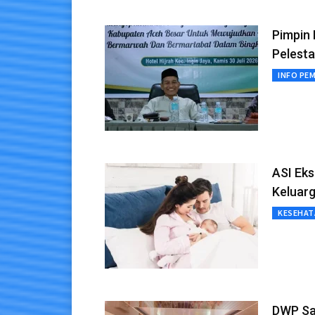
Pimpin
Pelesta
INFO PE
ASI Eks
Keluar
KESEHAT
DWP Sa