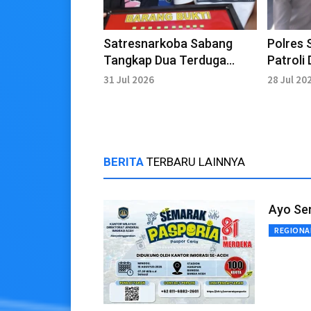
Satresnarkoba Sabang
Polres 
Tangkap Dua Terduga
Patroli 
Kasus Pil Ekstasi
Wisata 
31 Jul 2026
28 Jul 20
BERITA
TERBARU LAINNYA
Ayo Se
REGIONA