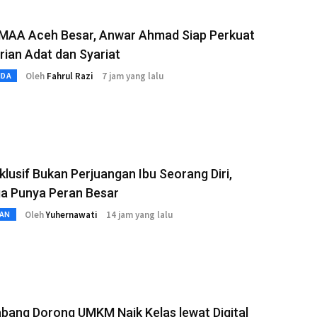
 MAA Aceh Besar, Anwar Ahmad Siap Perkuat
rian Adat dan Syariat
Oleh
Fahrul Razi
7 jam yang lalu
MDA
klusif Bukan Perjuangan Ibu Seorang Diri,
ga Punya Peran Besar
Oleh
Yuhernawati
14 jam yang lalu
AN
bang Dorong UMKM Naik Kelas lewat Digital