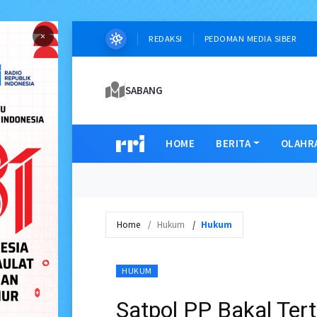
×
REDAKSI
PEDOMAN MEDIA SIBER
SABANG
HOME
BERITA
OLAHR
Home
Hukum
Hukum
HUKUM
Satpol PP Bakal Te