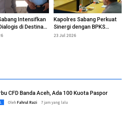
Sabang Intensifkan
Kapolres Sabang Perkuat
Dialogis di Destinasi
Sinergi dengan BPKS
Akhir Pekan
Dukung Iklim Investasi
26
23 Jul 2026
rbu CFD Banda Aceh, Ada 100 Kuota Paspor
Oleh
Fahrul Razi
7 jam yang lalu
L