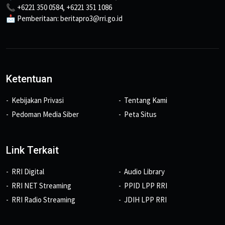
📞 +6221 350 0584, +6221 351 1086
📩 Pemberitaan: beritapro3@rri.go.id
Ketentuan
Kebijakan Privasi
Tentang Kami
Pedoman Media Siber
Peta Situs
Link Terkait
RRI Digital
Audio Library
RRI NET Streaming
PPID LPP RRI
RRI Radio Streaming
JDIH LPP RRI