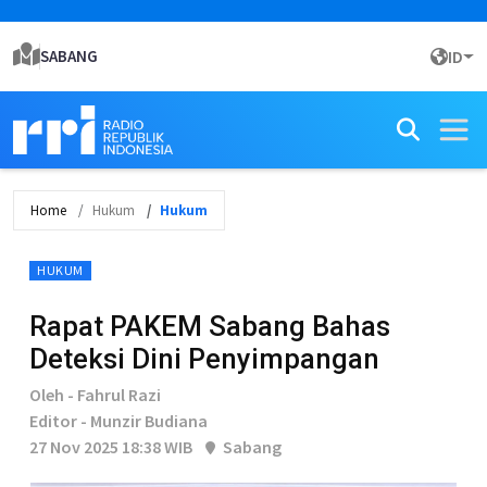
SABANG
ID
Home
Hukum
Hukum
HUKUM
Rapat PAKEM Sabang Bahas
Deteksi Dini Penyimpangan
Oleh - Fahrul Razi
Editor - Munzir Budiana
27 Nov 2025 18:38 WIB
Sabang