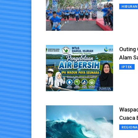
HIBURAN
Outing 
Alam S
IPTEK
Waspada
Cuaca 
REGIONA