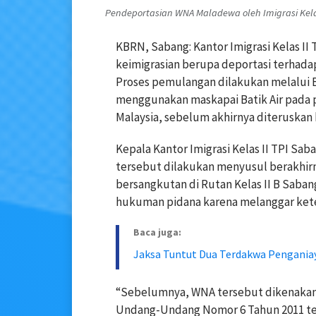
Pendeportasian WNA Maladewa oleh Imigrasi Kelas
KBRN, Sabang: Kantor Imigrasi Kelas I
keimigrasian berupa deportasi terhadap
Proses pemulangan dilakukan melalui B
menggunakan maskapai Batik Air pada 
Malaysia, sebelum akhirnya diteruskan
Kepala Kantor Imigrasi Kelas II TPI Sa
tersebut dilakukan menyusul berakhirn
bersangkutan di Rutan Kelas II B Saba
hukuman pidana karena melanggar keten
Baca juga:
Jaksa Tuntut Dua Terdakwa Pengania
“Sebelumnya, WNA tersebut dikenakan p
Undang-Undang Nomor 6 Tahun 2011 ten