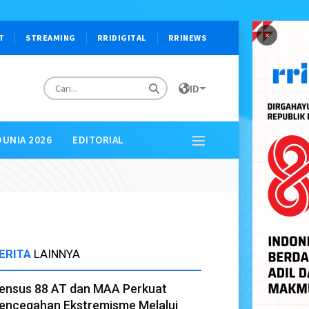
×
T
STREAMING
RRIDIGITAL
RRINEWS
ID
DUNIA 2026
EDITORIAL
ERITA
LAINNYA
ensus 88 AT dan MAA Perkuat
encegahan Ekstremisme Melalui