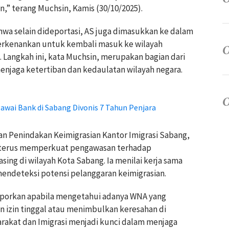
,” terang Muchsin, Kamis (30/10/2025).
wa selain dideportasi, AS juga dimasukkan ke dalam
perkenankan untuk kembali masuk ke wilayah
 Langkah ini, kata Muchsin, merupakan bagian dari
njaga ketertiban dan kedaulatan wilayah negara.
awai Bank di Sabang Divonis 7 Tahun Penjara
dan Penindakan Keimigrasian Kantor Imigrasi Sabang,
n terus memperkuat pengawasan terhadap
sing di wilayah Kota Sabang. Ia menilai kerja sama
endeteksi potensi pelanggaran keimigrasian.
aporkan apabila mengetahui adanya WNA yang
n izin tinggal atau menimbulkan keresahan di
yarakat dan Imigrasi menjadi kunci dalam menjaga