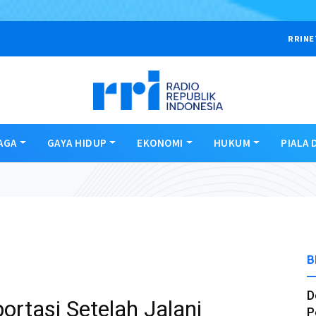
RRINE
AGA
GAYA HIDUP
EKONOMI
HUKUM
PIALA 
B
D
rtasi Setelah Jalani
P