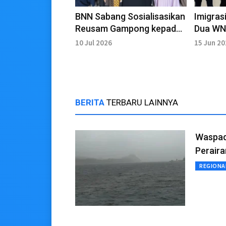
BNN Sabang Sosialisasikan
Imigras
Reusam Gampong kepada
Dua WN
IPEMI
10 Jul 2026
15 Jun 2
BERITA
TERBARU LAINNYA
Waspad
Perair
REGIONA