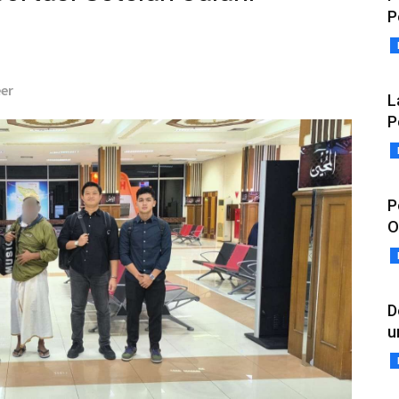
P
eer
L
P
P
O
D
u