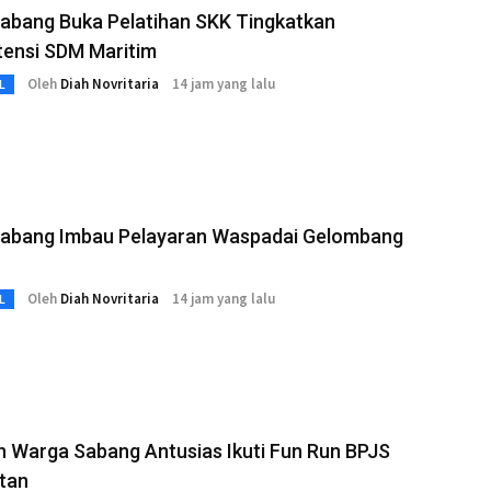
abang Buka Pelatihan SKK Tingkatkan
ensi SDM Maritim
Oleh
Diah Novritaria
14 jam yang lalu
L
abang Imbau Pelayaran Waspadai Gelombang
Oleh
Diah Novritaria
14 jam yang lalu
L
 Warga Sabang Antusias Ikuti Fun Run BPJS
tan