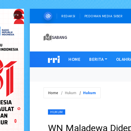
×
REDAKSI
PEDOMAN MEDIA SIBER
SABANG
HOME
BERITA
OLAHR
Home
Hukum
Hukum
HUKUM
WN Maladewa Didepo