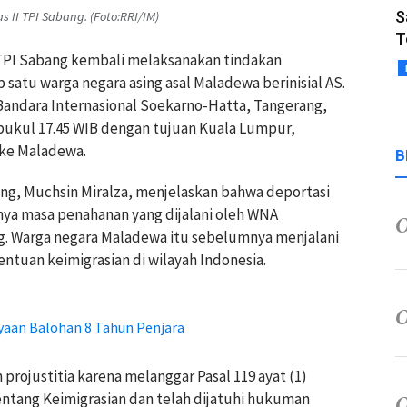
S
 II TPI Sabang. (Foto:RRI/IM)
T
I TPI Sabang kembali melaksanakan tindakan
 satu warga negara asing asal Maladewa berinisial AS.
andara Internasional Soekarno-Hatta, Tangerang,
pukul 17.45 WIB dengan tujuan Kuala Lumpur,
 ke Maladewa.
B
bang, Muchsin Miralza, menjelaskan bahwa deportasi
ya masa penahanan yang dijalani oleh WNA
ng. Warga negara Maladewa itu sebelumnya menjalani
tuan keimigrasian di wilayah Indonesia.
yaan Balohan 8 Tahun Penjara
rojustitia karena melanggar Pasal 119 ayat (1)
tang Keimigrasian dan telah dijatuhi hukuman