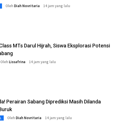
Oleh
Diah Novritaria
14 jam yang lalu
Class MTs Darul Hijrah, Siswa Eksplorasi Potensi
abang
Oleh
Lissafrina
14 jam yang lalu
! Perairan Sabang Diprediksi Masih Dilanda
Buruk
Oleh
Diah Novritaria
14 jam yang lalu
L