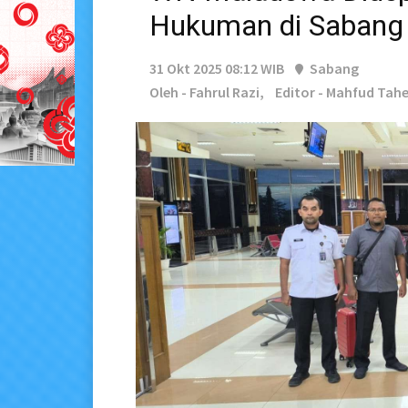
Hukuman di Sabang
31 Okt 2025 08:12 WIB
Sabang
Oleh - Fahrul Razi,
Editor - Mahfud Tah