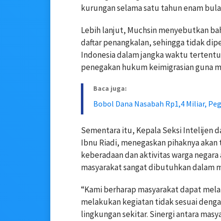
kurungan selama satu tahun enam bulan
Lebih lanjut, Muchsin menyebutkan bah
daftar penangkalan, sehingga tidak di
Indonesia dalam jangka waktu tertentu.
penegakan hukum keimigrasian guna me
Baca juga:
Bobol Dana Nasabah Rp1,4 Miliar, Peg
Sementara itu, Kepala Seksi Intelijen 
Ibnu Riadi, menegaskan pihaknya aka
keberadaan dan aktivitas warga negara a
masyarakat sangat dibutuhkan dalam m
“Kami berharap masyarakat dapat mel
melakukan kegiatan tidak sesuai denga
lingkungan sekitar. Sinergi antara mas