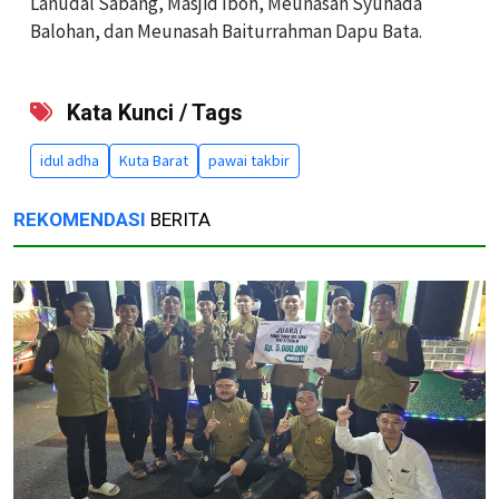
Lanudal Sabang, Masjid Iboh, Meunasah Syuhada
Balohan, dan Meunasah Baiturrahman Dapu Bata.
Kata Kunci / Tags
idul adha
Kuta Barat
pawai takbir
REKOMENDASI
BERITA