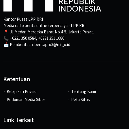
Kantor Pusat LPP RRI
Media radio berita online terpercaya - LPP RRI
📍 Jl. Medan Merdeka Barat No.4-5, Jakarta Pusat.
📞 +6221 350 0584, +6221 351 1086
📩 Pemberitaan: beritapro3@rri.go.id
Ketentuan
Kebijakan Privasi
Tentang Kami
Pedoman Media Siber
Peta Situs
Link Terkait