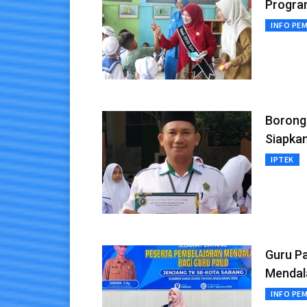
Progra
INFO PE
Borong 
Siapkan
IPTEK
Guru P
Menda
INFO PE