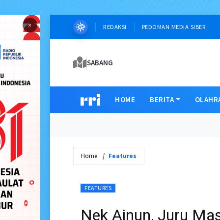
×
REDAKSI
PEDOMAN MEDIA SIBER
SABANG
HOME
BERITA
OLAHR
Home
Features
FEATURES
Nek Ainun, Juru M