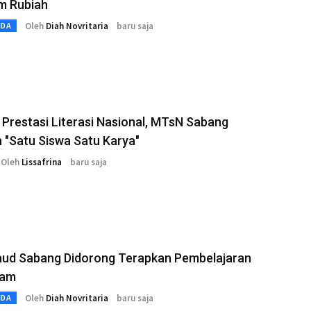
m Rubiah
Oleh
Diah Novritaria
baru saja
MDA
Prestasi Literasi Nasional, MTsN Sabang
 "Satu Siswa Satu Karya"
Oleh
Lissafrina
baru saja
aud Sabang Didorong Terapkan Pembelajaran
lam
Oleh
Diah Novritaria
baru saja
MDA