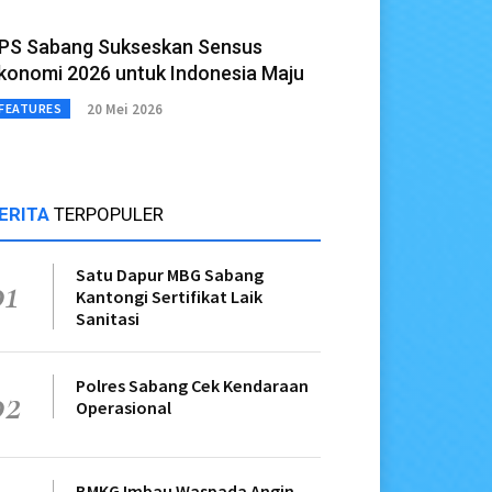
PS Sabang Sukseskan Sensus
konomi 2026 untuk Indonesia Maju
20 Mei 2026
FEATURES
ERITA
TERPOPULER
Satu Dapur MBG Sabang
01
Kantongi Sertifikat Laik
Sanitasi
Polres Sabang Cek Kendaraan
02
Operasional
BMKG Imbau Waspada Angin