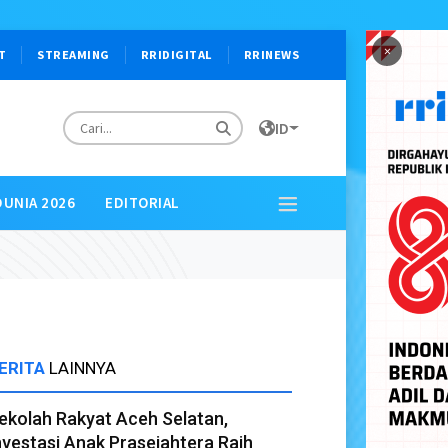
×
T
STREAMING
RRIDIGITAL
RRINEWS
ID
DUNIA 2026
EDITORIAL
ERITA
LAINNYA
ekolah Rakyat Aceh Selatan,
nvestasi Anak Prasejahtera Raih