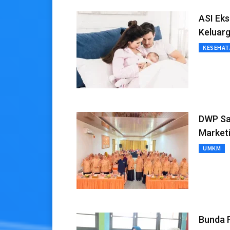
ASI Eks
Keluar
KESEHAT
DWP Sa
Market
UMKM
Bunda P