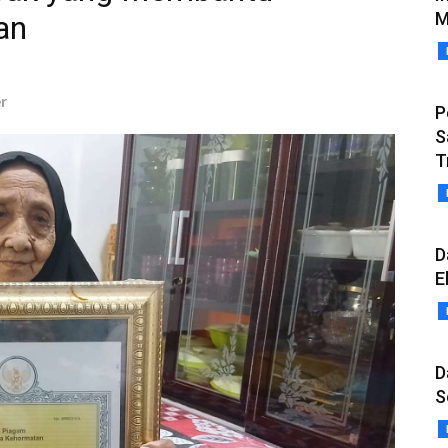
M
an
r
P
S
T
D
E
D
S