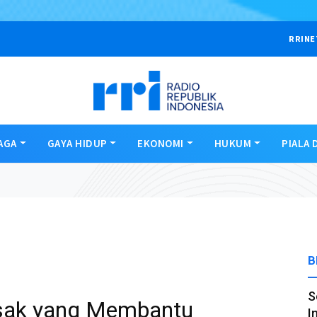
RRINE
AGA
GAYA HIDUP
EKONOMI
HUKUM
PIALA 
B
S
asak yang Membantu
I