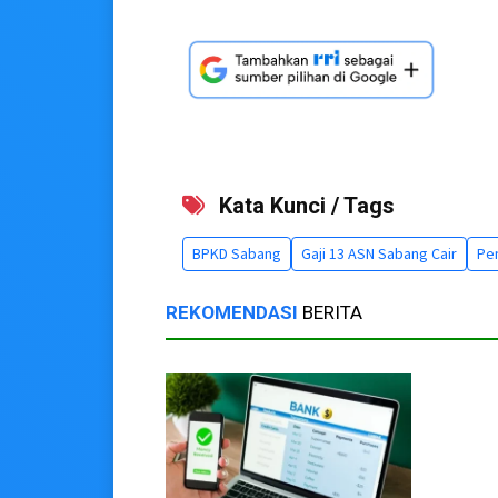
Kata Kunci / Tags
BPKD Sabang
Gaji 13 ASN Sabang Cair
Pem
REKOMENDASI
BERITA