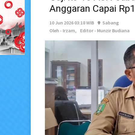
Anggaran Capai Rp1
10 Jun 2026 03:18 WIB
Sabang
Oleh - Irzam,
Editor - Munzir Budiana