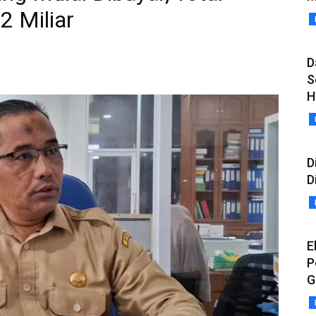
2 Miliar
D
S
H
D
D
E
P
G