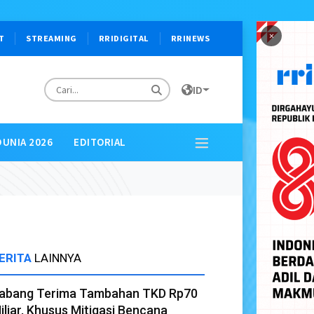
×
T
STREAMING
RRIDIGITAL
RRINEWS
ID
DUNIA 2026
EDITORIAL
ERITA
LAINNYA
abang Terima Tambahan TKD Rp70
iliar, Khusus Mitigasi Bencana