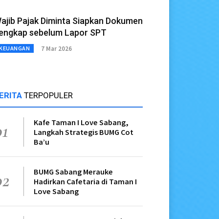
ajib Pajak Diminta Siapkan Dokumen
engkap sebelum Lapor SPT
7 Mar 2026
KEUANGAN
ERITA
TERPOPULER
Kafe Taman I Love Sabang,
01
Langkah Strategis BUMG Cot
Ba’u
BUMG Sabang Merauke
02
Hadirkan Cafetaria di Taman I
Love Sabang