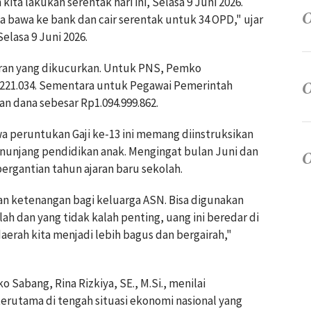
kita lakukan serentak hari ini, Selasa 9 Juni 2026.
ita bawa ke bank dan cair serentak untuk 34 OPD," ujar
elasa 9 Juni 2026.
aran yang dikucurkan. Untuk PNS, Pemko
.221.034. Sementara untuk Pegawai Pemerintah
an dana sebesar Rp1.094.999.862.
wa peruntukan Gaji ke-13 ini memang diinstruksikan
nunjang pendidikan anak. Mengingat bulan Juni dan
ergantian tahun ajaran baru sekolah.
an ketenangan bagi keluarga ASN. Bisa digunakan
h dan yang tidak kalah penting, uang ini beredar di
erah kita menjadi lebih bagus dan bergairah,"
Sabang, Rina Rizkiya, SE., M.Si., menilai
erutama di tengah situasi ekonomi nasional yang