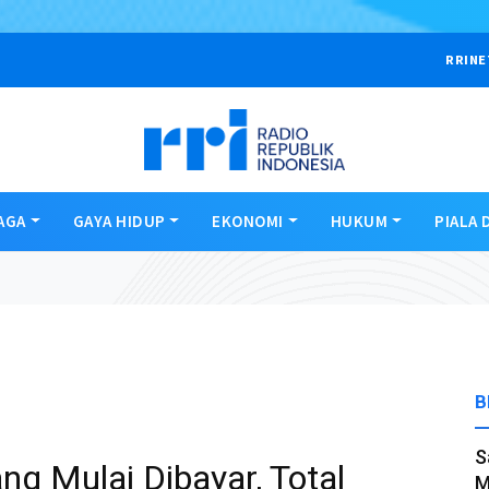
RRINE
AGA
GAYA HIDUP
EKONOMI
HUKUM
PIALA 
B
S
ng Mulai Dibayar, Total
M