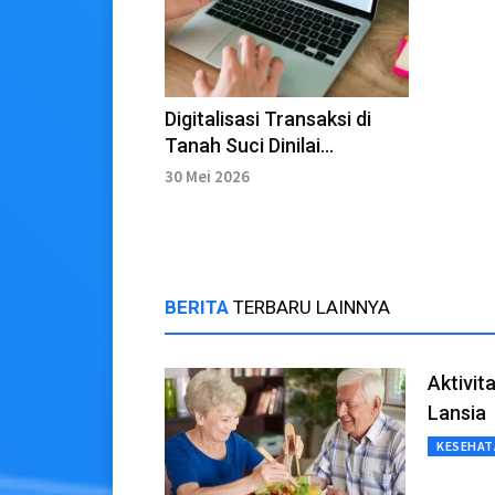
Digitalisasi Transaksi di
Tanah Suci Dinilai
Tingkatkan Keamanan
30 Mei 2026
Jemaah
BERITA
TERBARU LAINNYA
Aktivit
Lansia
KESEHAT