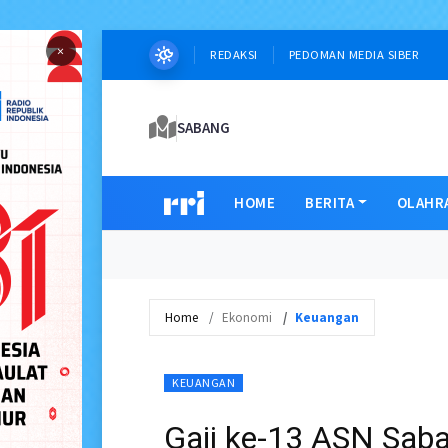
×
REDAKSI
PEDOMAN MEDIA SIBER
SABANG
HOME
BERITA
OLAHR
Home
Ekonomi
Keuangan
KEUANGAN
Gaji ke-13 ASN Saba