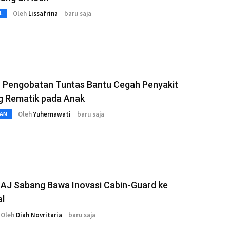
Oleh
Lissafrina
baru saja
L
n Pengobatan Tuntas Bantu Cegah Penyakit
g Rematik pada Anak
Oleh
Yuhernawati
baru saja
AN
LAJ Sabang Bawa Inovasi Cabin-Guard ke
al
Oleh
Diah Novritaria
baru saja