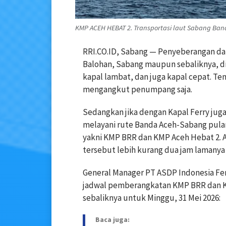
KMP ACEH HEBAT 2. Transportasi laut Sabang Banda
RRI.CO.ID, Sabang — Penyeberangan da
Balohan, Sabang maupun sebaliknya, dil
kapal lambat, dan juga kapal cepat. Te
mengangkut penumpang saja.
Sedangkan jika dengan Kapal Ferry jug
melayani rute Banda Aceh-Sabang pulang
yakni KMP BRR dan KMP Aceh Hebat 2.
tersebut lebih kurang dua jam lamanya 
General Manager PT ASDP Indonesia Fe
jadwal pemberangkatan KMP BRR dan K
sebaliknya untuk Minggu, 31 Mei 2026:
Baca juga: