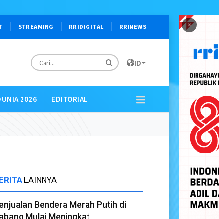
×
T
STREAMING
RRIDIGITAL
RRINEWS
ID
DUNIA 2026
EDITORIAL
ERITA
LAINNYA
enjualan Bendera Merah Putih di
abang Mulai Meningkat