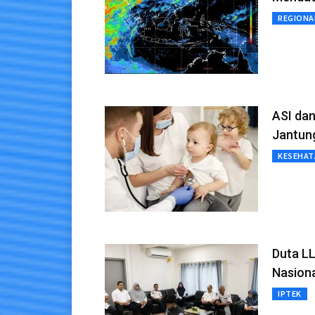
REGIONA
ASI da
Jantun
KESEHAT
Duta L
Nasion
IPTEK