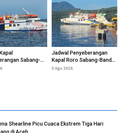
Kapal
Jadwal Penyeberangan
erangan Sabang-
Kapal Roro Sabang-Banda
Aceh 6 Agustus
Aceh 5 Agustus 2026
26
5 Agu 2026
a Shearline Picu Cuaca Ekstrem Tiga Hari
ang di Aceh