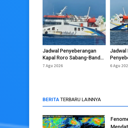
Jadwal Penyeberangan
Jadwal 
Kapal Roro Sabang-Banda
Penyeb
Aceh 7 Agustus 2026
Banda 
7 Agu 2026
6 Agu 20
2026
BERITA
TERBARU LAINNYA
Fenomen
Mendat