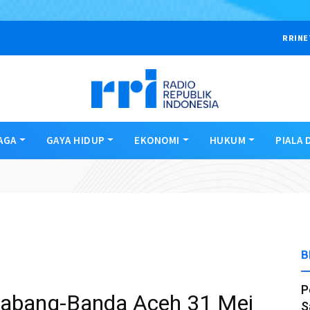
RRINE
AGA
GAYA HIDUP
EKONOMI
HUKUM
PIALA 
B
P
Sabang-Banda Aceh 31 Mei
S