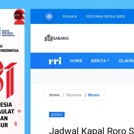
×
REDAKSI
PEDOMAN MEDIA SIBER
SABANG
HOME
BERITA
OLAHR
Home
Ekonomi
Bisnis
BISNIS
Jadwal Kapal Roro 