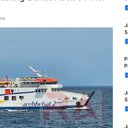
ana
J
S
P
P
J
S
J