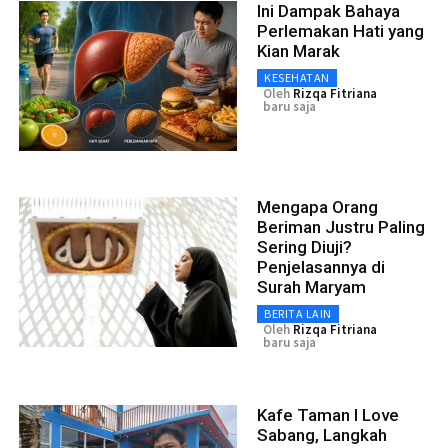
Ini Dampak Bahaya
Perlemakan Hati yang
Kian Marak
KESEHATAN
Oleh
Rizqa Fitriana
baru saja
Mengapa Orang
Beriman Justru Paling
Sering Diuji?
Penjelasannya di
Surah Maryam
BERITA LAIN
Oleh
Rizqa Fitriana
baru saja
Kafe Taman I Love
Sabang, Langkah