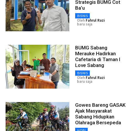
Strategis BUMG Cot
Ba’u
BISNIS
Oleh
Fahrul Razi
baru saja
BUMG Sabang
Merauke Hadirkan
Cafetaria di Taman I
Love Sabang
BISNIS
Oleh
Fahrul Razi
baru saja
Gowes Bareng GASAK
Ajak Masyarakat
Sabang Hidupkan
Olahraga Bersepeda
HOBI