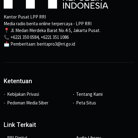
Kantor Pusat LPP RRI
Media radio berita online terpercaya - LPP RRI
📍 Jl. Medan Merdeka Barat No.4-5, Jakarta Pusat.
📞 +6221 350 0584, +6221 351 1086
📩 Pemberitaan: beritapro3@rri.go.id
Ketentuan
Kebijakan Privasi
Tentang Kami
Pedoman Media Siber
Peta Situs
Link Terkait
RRI Digital
Audio Library