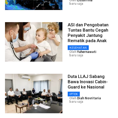
Oleh
Lissafrina
baru saja
ASI dan Pengobatan
Tuntas Bantu Cegah
Penyakit Jantung
Rematik pada Anak
KESEHATAN
Oleh
Yuhernawati
baru saja
Duta LLAJ Sabang
Bawa Inovasi Cabin-
Guard ke Nasional
IPTEK
Oleh
Diah Novritaria
baru saja