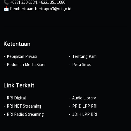
📞 +6221 350 0584, +6221 351 1086
📩 Pemberitaan: beritapro3@rri.go.id
Ketentuan
Kebijakan Privasi
Tentang Kami
Pedoman Media Siber
Peta Situs
Link Terkait
RRI Digital
Audio Library
RRI NET Streaming
PPID LPP RRI
RRI Radio Streaming
JDIH LPP RRI