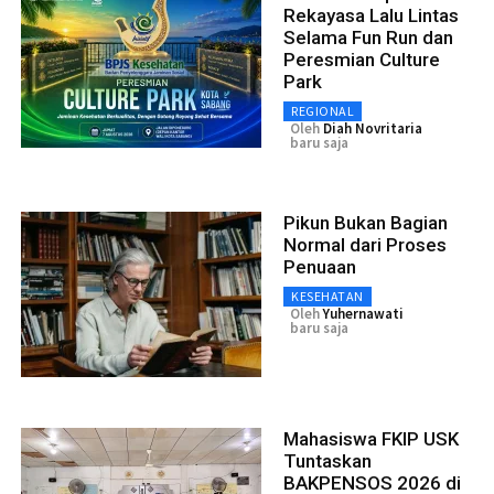
Rekayasa Lalu Lintas
Selama Fun Run dan
Peresmian Culture
Park
REGIONAL
Oleh
Diah Novritaria
baru saja
Pikun Bukan Bagian
Normal dari Proses
Penuaan
KESEHATAN
Oleh
Yuhernawati
baru saja
Mahasiswa FKIP USK
Tuntaskan
BAKPENSOS 2026 di