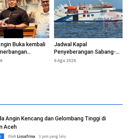
ngin Buka kembali
Jadwal Kapal
enerbangan
Penyeberangan Sabang-
-Medan
Banda Aceh 6 Agustus
26
6 Agu 2026
2026
a Angin Kencang dan Gelombang Tinggi di
an Aceh
Oleh
Lissafrina
3 jam yang lalu
L