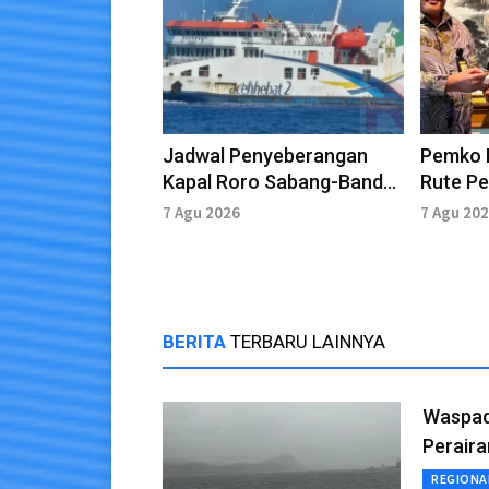
Jadwal Penyeberangan
Pemko I
Kapal Roro Sabang-Banda
Rute P
Aceh 7 Agustus 2026
Sabang
7 Agu 2026
7 Agu 20
BERITA
TERBARU LAINNYA
Waspad
Perair
REGIONA