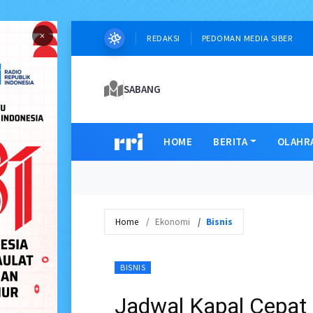
×
REDAKSI
PEDOMAN MEDIA SIBER
SABANG
HOME
BERITA
OLAHR
Home
Ekonomi
Bisnis
BISNIS
Jadwal Kapal Cepat