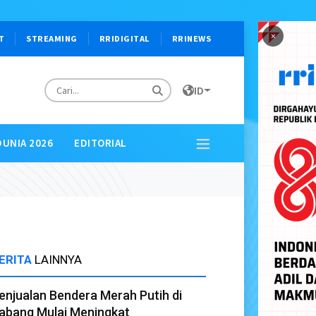
×
T
STREAMING
RRIDIGITAL
RRINEWS
ID
DUNIA 2026
EDITORIAL
ERITA
LAINNYA
enjualan Bendera Merah Putih di
abang Mulai Meningkat