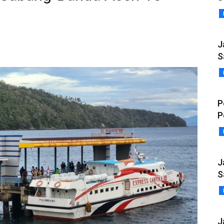
J
S
P
P
J
S
J