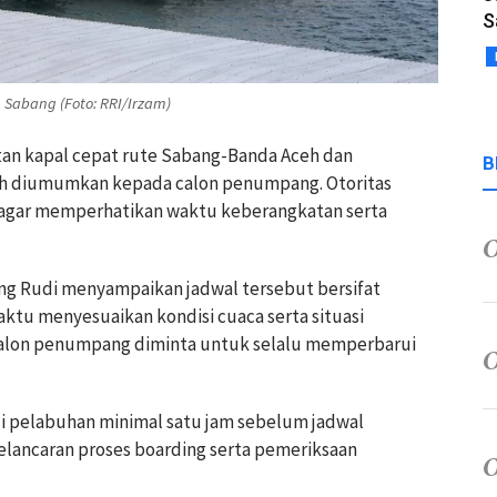
S
Sabang (Foto: RRI/Irzam)
tan kapal cepat rute Sabang-Banda Aceh dan
B
lah diumumkan kepada calon penumpang. Otoritas
 agar memperhatikan waktu keberangkatan serta
ng Rudi menyampaikan jadwal tersebut bersifat
ktu menyesuaikan kondisi cuaca serta situasi
u, calon penumpang diminta untuk selalu memperbarui
 pelabuhan minimal satu jam sebelum jadwal
kelancaran proses boarding serta pemeriksaan