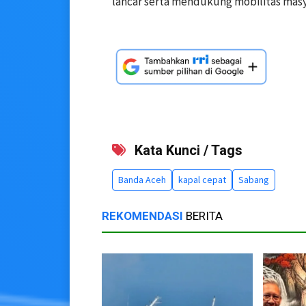
lancar serta mendukung mobilitas masy
Kata Kunci / Tags
Banda Aceh
kapal cepat
Sabang
REKOMENDASI
BERITA