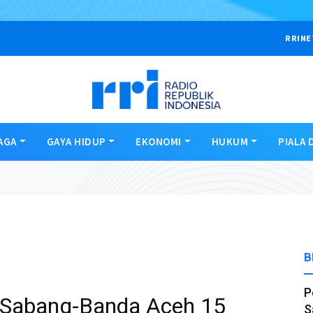
RRINE
AGA
GAYA HIDUP
EKONOMI
HUKUM
PIALA 
B
P
 Sabang-Banda Aceh 15
S