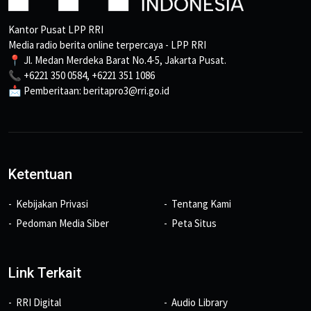
Kantor Pusat LPP RRI
Media radio berita online terpercaya - LPP RRI
📍 Jl. Medan Merdeka Barat No.4-5, Jakarta Pusat.
📞 +6221 350 0584, +6221 351 1086
📩 Pemberitaan: beritapro3@rri.go.id
Ketentuan
Kebijakan Privasi
Tentang Kami
Pedoman Media Siber
Peta Situs
Link Terkait
RRI Digital
Audio Library