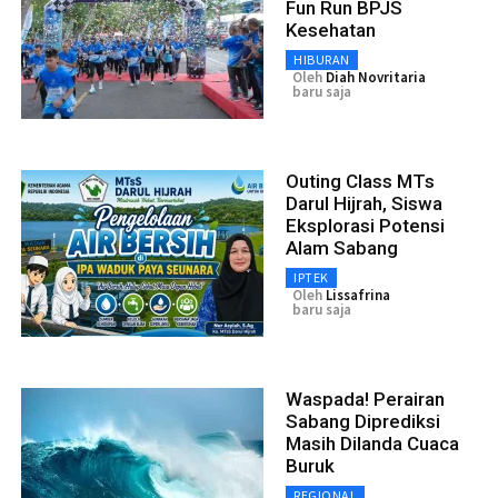
Fun Run BPJS
Kesehatan
HIBURAN
Oleh
Diah Novritaria
baru saja
Outing Class MTs
Darul Hijrah, Siswa
Eksplorasi Potensi
Alam Sabang
IPTEK
Oleh
Lissafrina
baru saja
Waspada! Perairan
Sabang Diprediksi
Masih Dilanda Cuaca
Buruk
REGIONAL