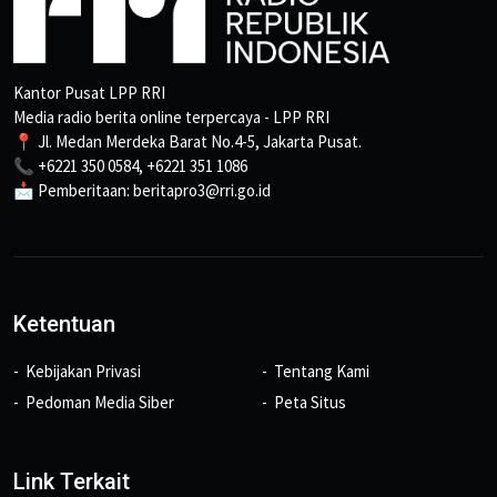
Kantor Pusat LPP RRI
Media radio berita online terpercaya - LPP RRI
📍 Jl. Medan Merdeka Barat No.4-5, Jakarta Pusat.
📞 +6221 350 0584, +6221 351 1086
📩 Pemberitaan: beritapro3@rri.go.id
Ketentuan
Kebijakan Privasi
Tentang Kami
Pedoman Media Siber
Peta Situs
Link Terkait