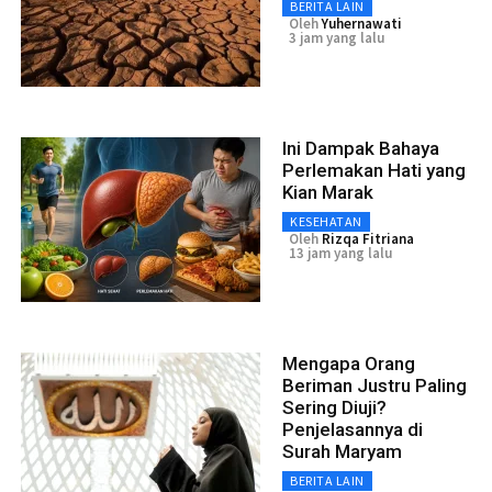
BERITA LAIN
Oleh
Yuhernawati
3 jam yang lalu
Ini Dampak Bahaya
Perlemakan Hati yang
Kian Marak
KESEHATAN
Oleh
Rizqa Fitriana
13 jam yang lalu
Mengapa Orang
Beriman Justru Paling
Sering Diuji?
Penjelasannya di
Surah Maryam
BERITA LAIN