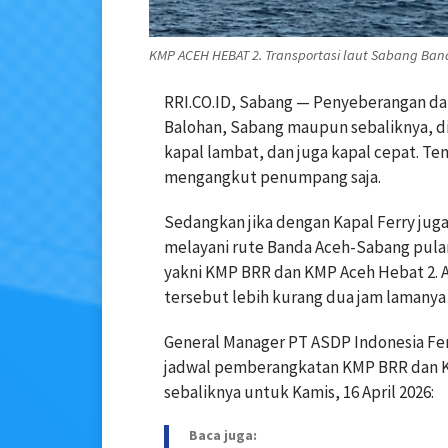
KMP ACEH HEBAT 2. Transportasi laut Sabang Banda
RRI.CO.ID, Sabang — Penyeberangan da
Balohan, Sabang maupun sebaliknya, dil
kapal lambat, dan juga kapal cepat. Te
mengangkut penumpang saja.
Sedangkan jika dengan Kapal Ferry jug
melayani rute Banda Aceh-Sabang pulang
yakni KMP BRR dan KMP Aceh Hebat 2.
tersebut lebih kurang dua jam lamanya 
General Manager PT ASDP Indonesia Fe
jadwal pemberangkatan KMP BRR dan K
sebaliknya untuk Kamis, 16 April 2026:
Baca juga: