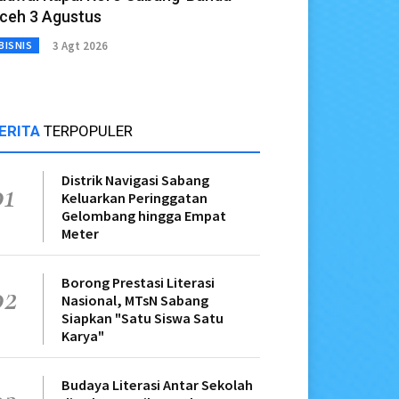
ceh 3 Agustus
3 Agt 2026
BISNIS
ERITA
TERPOPULER
Distrik Navigasi Sabang
01
Keluarkan Peringgatan
Gelombang hingga Empat
Meter
Borong Prestasi Literasi
02
Nasional, MTsN Sabang
Siapkan "Satu Siswa Satu
Karya"
Budaya Literasi Antar Sekolah