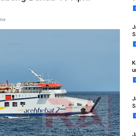
ana
J
S
K
u
J
S
J