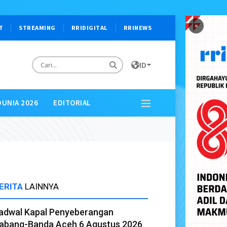
×
T
STREAMING
RRIDIGITAL
RRINEWS
ID
DUNIA 2026
EDITORIAL
ERITA
LAINNYA
adwal Kapal Penyeberangan
abang-Banda Aceh 6 Agustus 2026