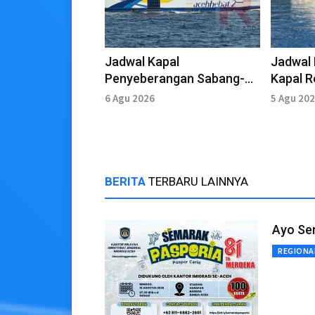
Jadwal Kapal
Jadwal
Penyeberangan Sabang-
Kapal 
Banda Aceh 6 Agustus
Aceh 5
6 Agu 2026
5 Agu 20
2026
BERITA
TERBARU LAINNYA
Ayo Se
REGIONA