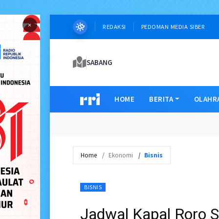
×
REDAKSI
PEDOMAN MEDIA SIBER
SABANG
HOME
BERITA
OLAHR
Home
Ekonomi
Bisnis
BISNIS
Jadwal Kapal Roro S