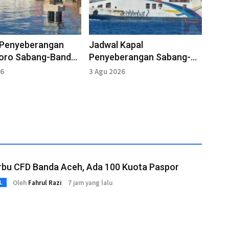
 Penyeberangan
Jadwal Kapal
Roro Sabang-Banda
Penyeberangan Sabang-
 Agustus 2026
Banda Aceh 4 Agustus
26
3 Agu 2026
2026
rbu CFD Banda Aceh, Ada 100 Kuota Paspor
Oleh
Fahrul Razi
7 jam yang lalu
L