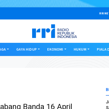
RRINE
AGA
GAYA HIDUP
EKONOMI
HUKUM
PIALA 
B
J
abang Banda 16 April
S