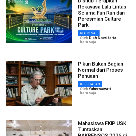
Dishub Terapkan
Rekayasa Lalu Lintas
Selama Fun Run dan
Peresmian Culture
Park
REGIONAL
Oleh
Diah Novritaria
baru saja
Pikun Bukan Bagian
Normal dari Proses
Penuaan
KESEHATAN
Oleh
Yuhernawati
baru saja
Mahasiswa FKIP USK
Tuntaskan
BAKPENSOS 2026 di