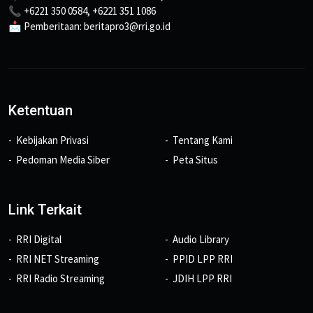
📞 +6221 350 0584, +6221 351 1086
📩 Pemberitaan: beritapro3@rri.go.id
Ketentuan
Kebijakan Privasi
Tentang Kami
Pedoman Media Siber
Peta Situs
Link Terkait
RRI Digital
Audio Library
RRI NET Streaming
PPID LPP RRI
RRI Radio Streaming
JDIH LPP RRI