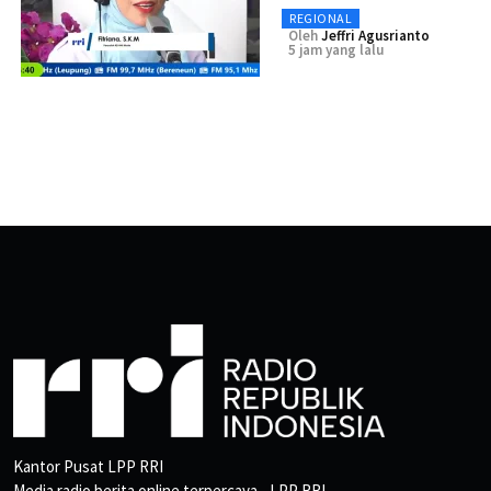
REGIONAL
Oleh
Jeffri Agusrianto
5 jam yang lalu
Kantor Pusat LPP RRI
Media radio berita online terpercaya - LPP RRI