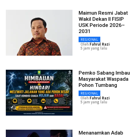
Maimun Resmi Jabat
Wakil Dekan II FISIP
USK Periode 2026–
2031
REGIONAL
Oleh
Fahrul Razi
5 jam yang lalu
Pemko Sabang Imbau
Masyarakat Waspada
Pohon Tumbang
REGIONAL
Oleh
Fahrul Razi
5 jam yang lalu
Menanamkan Adab