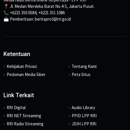
📍 Jl. Medan Merdeka Barat No.4-5, Jakarta Pusat.
📞 +6221 350 0584, +6221 351 1086
📩 Pemberitaan: beritapro3@rri.go.id
Ketentuan
Kebijakan Privasi
Tentang Kami
Pedoman Media Siber
Peta Situs
Link Terkait
RRI Digital
Audio Library
RRI NET Streaming
PPID LPP RRI
RRI Radio Streaming
JDIH LPP RRI