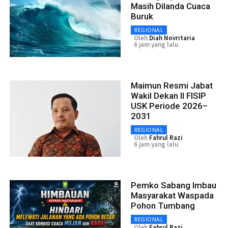
Masih Dilanda Cuaca
Buruk
REGIONAL
Oleh
Diah Novritaria
6 jam yang lalu
Maimun Resmi Jabat
Wakil Dekan II FISIP
USK Periode 2026–
2031
REGIONAL
Oleh
Fahrul Razi
6 jam yang lalu
Pemko Sabang Imbau
Masyarakat Waspada
Pohon Tumbang
REGIONAL
Oleh
Fahrul Razi