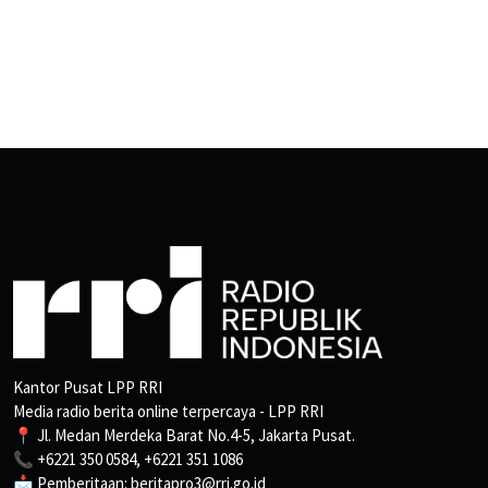
Kantor Pusat LPP RRI
Media radio berita online terpercaya - LPP RRI
📍 Jl. Medan Merdeka Barat No.4-5, Jakarta Pusat.
📞 +6221 350 0584, +6221 351 1086
📩 Pemberitaan: beritapro3@rri.go.id