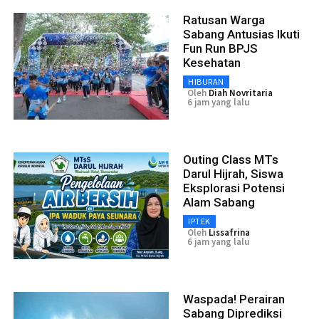
Ratusan Warga
Sabang Antusias Ikuti
Fun Run BPJS
Kesehatan
HIBURAN
Oleh
Diah Novritaria
6 jam yang lalu
Outing Class MTs
Darul Hijrah, Siswa
Eksplorasi Potensi
Alam Sabang
IPTEK
Oleh
Lissafrina
6 jam yang lalu
Waspada! Perairan
Sabang Diprediksi