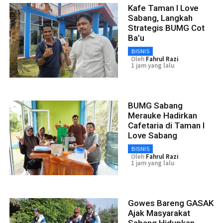
Kafe Taman I Love
Sabang, Langkah
Strategis BUMG Cot
Ba’u
BISNIS
Oleh
Fahrul Razi
1 jam yang lalu
BUMG Sabang
Merauke Hadirkan
Cafetaria di Taman I
Love Sabang
BISNIS
Oleh
Fahrul Razi
1 jam yang lalu
Gowes Bareng GASAK
Ajak Masyarakat
Sabang Hidupkan