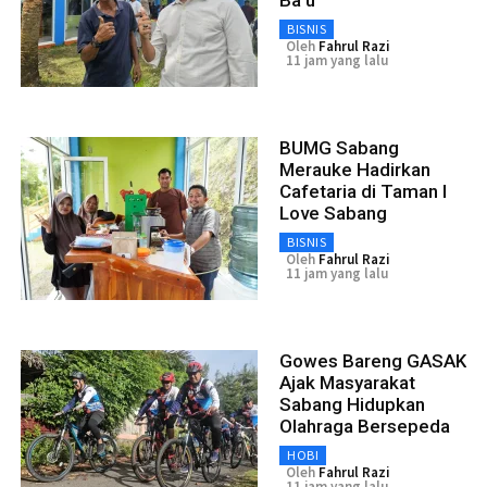
Ba’u
BISNIS
Oleh
Fahrul Razi
11 jam yang lalu
BUMG Sabang
Merauke Hadirkan
Cafetaria di Taman I
Love Sabang
BISNIS
Oleh
Fahrul Razi
11 jam yang lalu
Gowes Bareng GASAK
Ajak Masyarakat
Sabang Hidupkan
Olahraga Bersepeda
HOBI
Oleh
Fahrul Razi
11 jam yang lalu