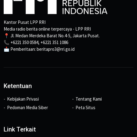
Kantor Pusat LPP RRI
Media radio berita online terpercaya - LPP RRI
📍 Jl. Medan Merdeka Barat No.4-5, Jakarta Pusat.
📞 +6221 350 0584, +6221 351 1086
📩 Pemberitaan: beritapro3@rri.go.id
Ketentuan
Kebijakan Privasi
Tentang Kami
Pedoman Media Siber
Peta Situs
Link Terkait