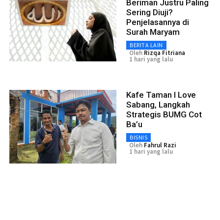
Beriman Justru Paling
Sering Diuji?
Penjelasannya di
Surah Maryam
BERITA LAIN
Oleh
Rizqa Fitriana
1 hari yang lalu
Kafe Taman I Love
Sabang, Langkah
Strategis BUMG Cot
Ba’u
BISNIS
Oleh
Fahrul Razi
1 hari yang lalu