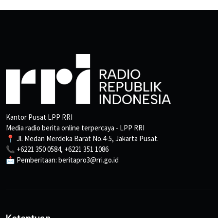
Kantor Pusat LPP RRI
Media radio berita online terpercaya - LPP RRI
📍 Jl. Medan Merdeka Barat No.4-5, Jakarta Pusat.
📞 +6221 350 0584, +6221 351 1086
📩 Pemberitaan: beritapro3@rri.go.id