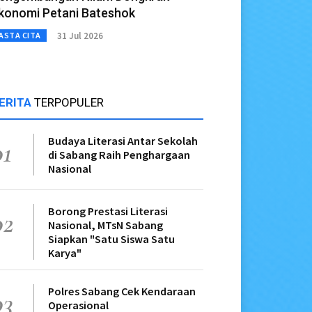
konomi Petani Bateshok
31 Jul 2026
ASTA CITA
ERITA
TERPOPULER
Budaya Literasi Antar Sekolah
01
di Sabang Raih Penghargaan
Nasional
Borong Prestasi Literasi
02
Nasional, MTsN Sabang
Siapkan "Satu Siswa Satu
Karya"
Polres Sabang Cek Kendaraan
03
Operasional