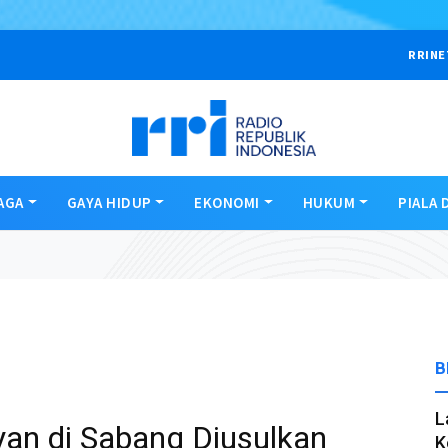
RRINE
AGA
GAYA HIDUP
EKONOMI
HUKUM
PIALA 
B
L
an di Sabang Diusulkan
K