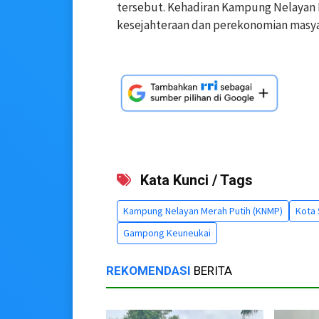
tersebut. Kehadiran Kampung Nelayan
kesejahteraan dan perekonomian masyar
Kata Kunci / Tags
Kampung Nelayan Merah Putih (KNMP)
Kota
Gampong Keuneukai
REKOMENDASI
BERITA