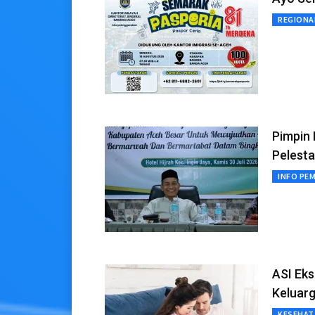
REGIONA
Pimpin
Pelesta
INFO PE
ASI Eks
Keluar
KESEHAT