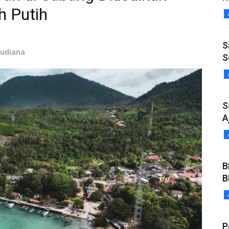
 Putih
S
Budiana
S
S
A
B
B
P