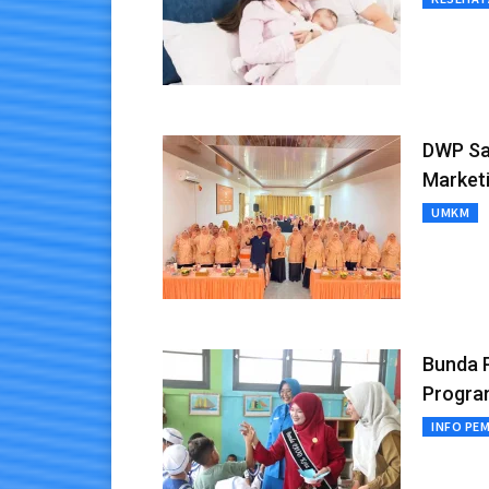
DWP Sa
Market
UMKM
Bunda P
Progra
INFO PE