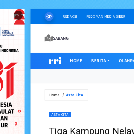
×
REDAKSI
PEDOMAN MEDIA SIBER
SABANG
HOME
BERITA
OLAHR
Home
Asta Cita
ASTA CITA
Tiga Kampung Nelay