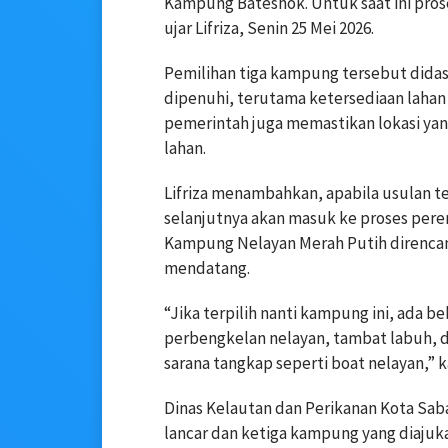
Kampung Bateshok. Untuk saat ini prose
ujar Lifriza, Senin 25 Mei 2026.
Pemilihan tiga kampung tersebut didas
dipenuhi, terutama ketersediaan lahan da
pemerintah juga memastikan lokasi yan
lahan.
Lifriza menambahkan, apabila usulan t
selanjutnya akan masuk ke proses pe
Kampung Nelayan Merah Putih direncan
mendatang.
“Jika terpilih nanti kampung ini, ada be
perbengkelan nelayan, tambat labuh, d
sarana tangkap seperti boat nelayan,” k
Dinas Kelautan dan Perikanan Kota Sab
lancar dan ketiga kampung yang diajuk