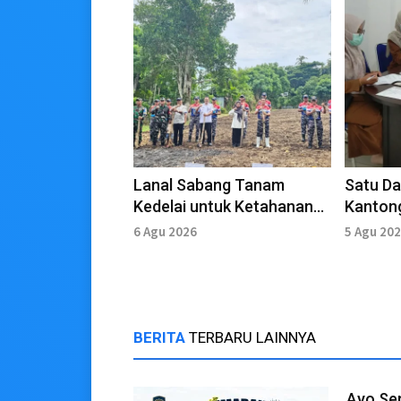
Lanal Sabang Tanam
Satu D
Kedelai untuk Ketahanan
Kantong
Pangan
Sanitas
6 Agu 2026
5 Agu 20
BERITA
TERBARU LAINNYA
Ayo Se