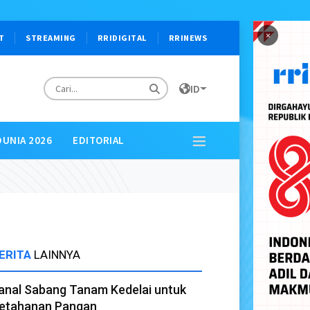
×
T
STREAMING
RRIDIGITAL
RRINEWS
ID
DUNIA 2026
EDITORIAL
ERITA
LAINNYA
anal Sabang Tanam Kedelai untuk
etahanan Pangan