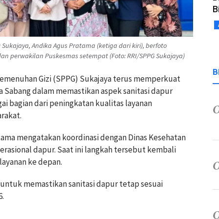
B
kajaya, Andika Agus Pratama (ketiga dari kiri), berfoto
dan perwakilan Puskesmas setempat (Foto: RRI/SPPG Sukajaya)
B
 Pemenuhan Gizi (SPPG) Sukajaya terus memperkuat
a Sabang dalam memastikan aspek sanitasi dapur
gai bagian dari peningkatan kualitas layanan
rakat.
tama mengatakan koordinasi dengan Dinas Kesehatan
erasional dapur. Saat ini langkah tersebut kembali
layanan ke depan.
 untuk memastikan sanitasi dapur tetap sesuai
6.