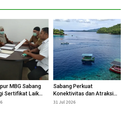
apur MBG Sabang
Sabang Perkuat
i Sertifikat Laik
Konektivitas dan Atraksi
i
Menuju Destinasi Dunia
26
31 Jul 2026