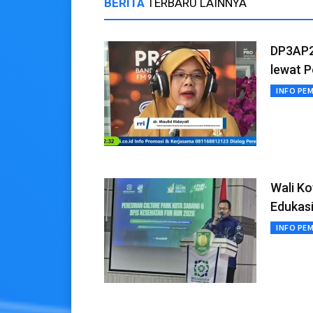
BERITA
TERBARU LAINNYA
DP3AP2
lewat P
INFO PE
Wali K
Edukasi
INFO PE