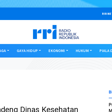
RRINE
AGA
GAYA HIDUP
EKONOMI
HUKUM
PIALA 
B
P
deng Dinas Kesehatan
M