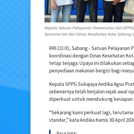
Kepala Satuan Pelayanan Pemenuhan Gizi (SPPG) Su
bersama tim dari Dinas Kesehatan Kota Sabang 
RRI.CO.ID, Sabang - Satuan Pelayanan
koordinasi dengan Dinas Kesehatan Kot
tetap terjaga. Upaya ini dilakukan seba
penyediaan makanan bergizi bagi masya
Kepala SPPG Sukajaya Andika Agus Pra
sebenarnya telah berjalan sejak awal op
diperkuat untuk mendukung kesiapan 
“Sekarang kami perkuat lagi, terutama
standar,” kata Andika Kamis 30 April 202
Baca juga: