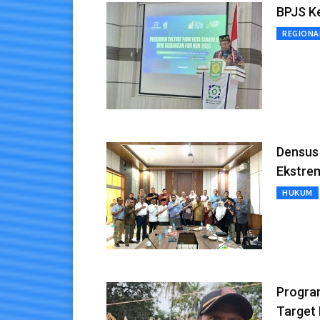
BPJS K
REGIONA
Densus
Ekstre
HUKUM
Progra
Target 