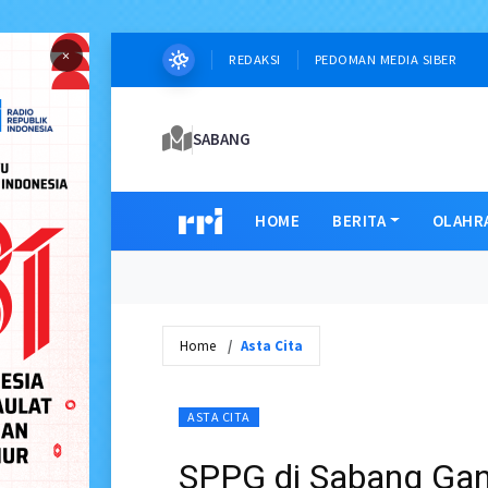
×
REDAKSI
PEDOMAN MEDIA SIBER
SABANG
HOME
BERITA
OLAHR
Home
Asta Cita
ASTA CITA
SPPG di Sabang Gan