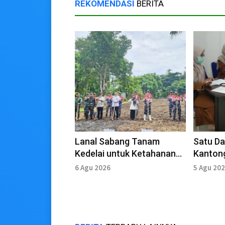
REKOMENDASI
BERITA
Lanal Sabang Tanam
Satu D
Kedelai untuk Ketahanan
Kantong
Pangan
Sanitas
6 Agu 2026
5 Agu 20