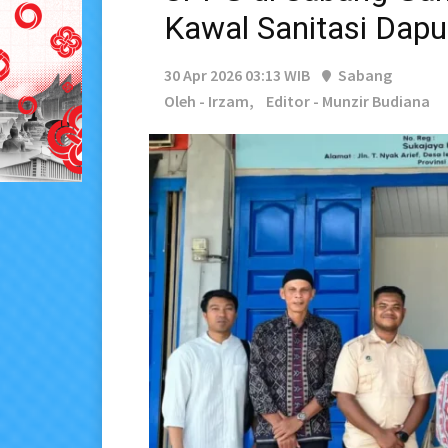
Kawal Sanitasi Dapu
30 Apr 2026 03:13 WIB
Sabang
Oleh - Irzam,
Editor - Munzir Budiana