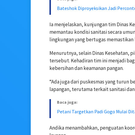
Bateshok Diproyeksikan Jadi Percon
Ia menjelaskan, kunjungan tim Dinas K
memantau kondisi sanitasi secara umum.
lingkungan yang bertugas memastikan k
Menurutnya, selain Dinas Kesehatan, p
tersebut. Kehadiran tim ini menjadi b
kebersihan dan keamanan pangan.
“Ada juga dari puskesmas yang turun be
lapangan, terutama terkait sanitasi dan
Baca juga:
Petani Targetkan Padi Gogo Mulai D
Andika menambahkan, penguatan koordi