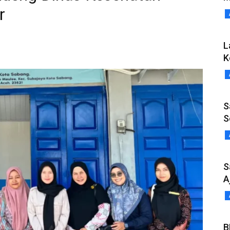
r
L
K
S
S
S
A
B