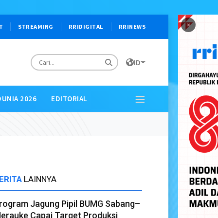
×
T
STREAMING
RRIDIGITAL
RRINEWS
ID
DUNIA 2026
EDITORIAL
ERITA
LAINNYA
rogram Jagung Pipil BUMG Sabang–
erauke Capai Target Produksi