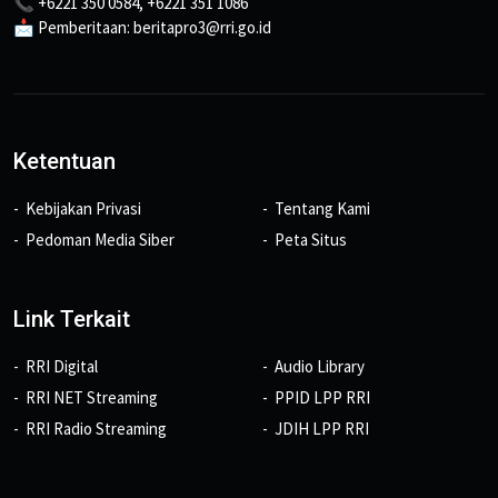
📞 +6221 350 0584, +6221 351 1086
📩 Pemberitaan: beritapro3@rri.go.id
Ketentuan
Kebijakan Privasi
Tentang Kami
Pedoman Media Siber
Peta Situs
Link Terkait
RRI Digital
Audio Library
RRI NET Streaming
PPID LPP RRI
RRI Radio Streaming
JDIH LPP RRI