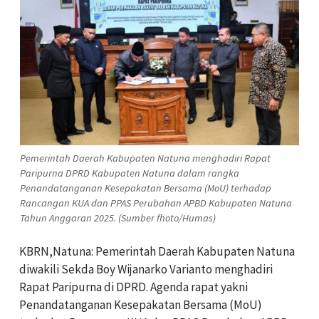
Pemerintah Daerah Kabupaten Natuna menghadiri Rapat
Paripurna DPRD Kabupaten Natuna dalam rangka
Penandatanganan Kesepakatan Bersama (MoU) terhadap
Rancangan KUA dan PPAS Perubahan APBD Kabupaten Natuna
Tahun Anggaran 2025. (Sumber fhoto/Humas)
KBRN,Natuna: Pemerintah Daerah Kabupaten Natuna
diwakili Sekda Boy Wijanarko Varianto menghadiri
Rapat Paripurna di DPRD. Agenda rapat yakni
Penandatanganan Kesepakatan Bersama (MoU)