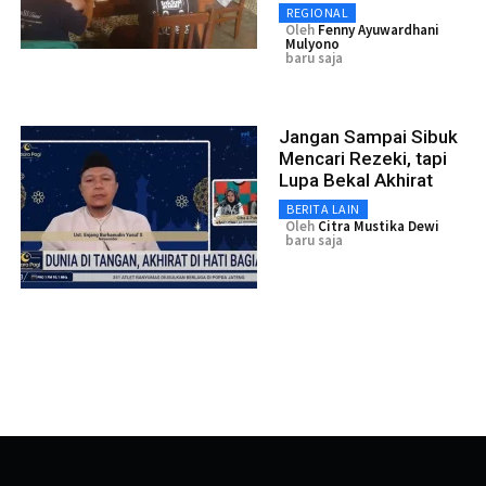
REGIONAL
Oleh
Fenny Ayuwardhani
Mulyono
baru saja
Jangan Sampai Sibuk
Mencari Rezeki, tapi
Lupa Bekal Akhirat
BERITA LAIN
Oleh
Citra Mustika Dewi
baru saja