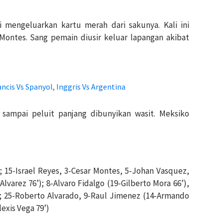
i mengeluarkan kartu merah dari sakunya. Kali ini
Montes. Sang pemain diusir keluar lapangan akibat
ncis Vs Spanyol, Inggris Vs Argentina
sampai peluit panjang dibunyikan wasit. Meksiko
; 15-Israel Reyes, 3-Cesar Montes, 5-Johan Vasquez,
Alvarez 76’); 8-Alvaro Fidalgo (19-Gilberto Mora 66’),
’); 25-Roberto Alvarado, 9-Raul Jimenez (14-Armando
exis Vega 79’)