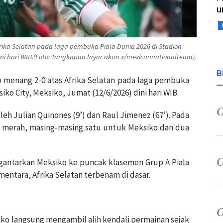
u
ika Selatan pada laga pembuka Piala Dunia 2026 di Stadion
dini hari WIB.(Foto: Tangkapan layar akun x/mexicannationalteam).
B
 menang 2-0 atas Afrika Selatan pada laga pembuka
iko City, Meksiko, Jumat (12/6/2026) dini hari WIB.
eh Julian Quinones (9’) dan Raul Jimenez (67’). Pada
tu merah, masing-masing satu untuk Meksiko dan dua
antarkan Meksiko ke puncak klasemen Grup A Piala
mentara, Afrika Selatan terbenam di dasar.
iko langsung mengambil alih kendali permainan sejak