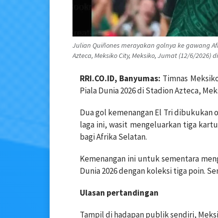
Julian Quiñones merayakan golnya ke gawang Afr
Azteca, Meksiko City, Meksiko, Jumat (12/6/2026) 
RRI.CO.ID, Banyumas:
Timnas Meksiko
Piala Dunia 2026 di Stadion Azteca, Meks
Dua gol kemenangan El Tri dibukukan ol
laga ini, wasit mengeluarkan tiga kar
bagi Afrika Selatan.
Kemenangan ini untuk sementara meng
Dunia 2026 dengan koleksi tiga poin. Se
Ulasan pertandingan
Tampil di hadapan publik sendiri, Meks