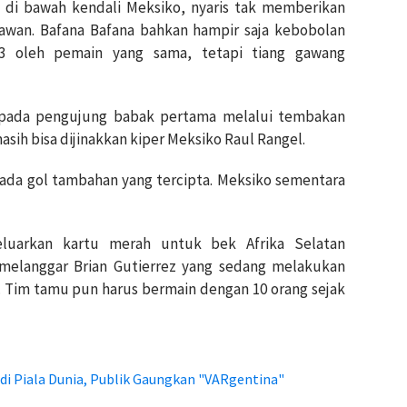
pil di bawah kendali Meksiko, nyaris tak memberikan
awan. Bafana Bafana bahkan hampir saja kebobolan
3 oleh pemain yang sama, tetapi tiang gawang
r pada pengujung babak pertama melalui tembakan
sih bisa dijinakkan kiper Meksiko Raul Rangel.
 ada gol tambahan yang tercipta. Meksiko sementara
luarkan kartu merah untuk bek Afrika Selatan
melanggar Brian Gutierrez yang sedang melakukan
i. Tim tamu pun harus bermain dengan 10 orang sejak
 di Piala Dunia, Publik Gaungkan "VARgentina"