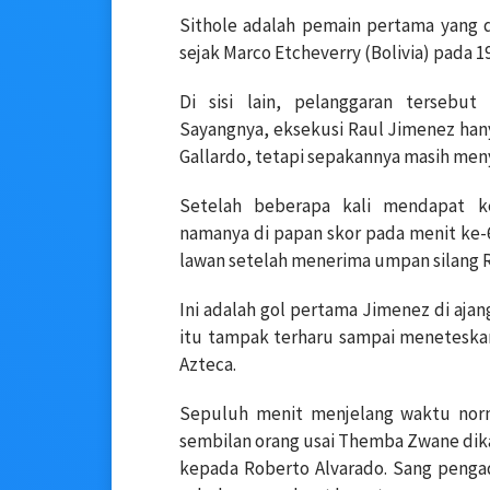
Sithole adalah pemain pertama yang d
sejak Marco Etcheverry (Bolivia) pada 1
Di sisi lain, pelanggaran tersebu
Sayangnya, eksekusi Raul Jimenez han
Gallardo, tetapi sepakannya masih me
Setelah beberapa kali mendapat k
namanya di papan skor pada menit ke
lawan setelah menerima umpan silang R
Ini adalah gol pertama Jimenez di ajang
itu tampak terharu sampai meneteskan
Azteca.
Sepuluh menit menjelang waktu norma
sembilan orang usai Themba Zwane dika
kepada Roberto Alvarado. Sang penga