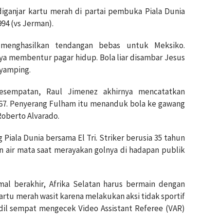
iganjar kartu merah di partai pembuka Piala Dunia
994 (vs Jerman).
t menghasilkan tendangan bebas untuk Meksiko.
ya membentur pagar hidup. Bola liar disambar Jesus
nyamping.
esempatan, Raul Jimenez akhirnya mencatatkan
-67. Penyerang Fulham itu menanduk bola ke gawang
oberto Alvarado.
 Piala Dunia bersama El Tri. Striker berusia 35 tahun
 air mata saat merayakan golnya di hadapan publik
l berakhir, Afrika Selatan harus bermain dengan
rtu merah wasit karena melakukan aksi tidak sportif
dil sempat mengecek Video Assistant Referee (VAR)