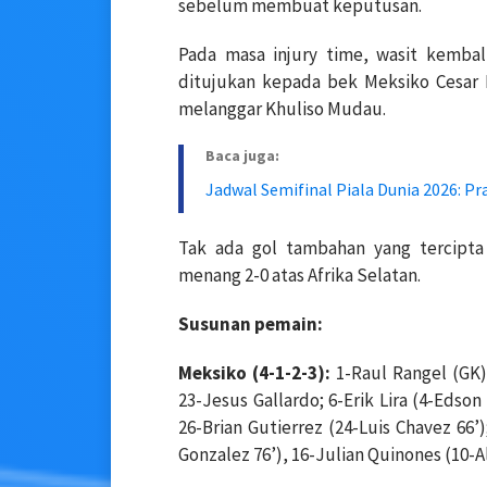
sebelum membuat keputusan.
Pada masa injury time, wasit kembal
ditujukan kepada bek Meksiko Cesar 
melanggar Khuliso Mudau.
Baca juga:
Jadwal Semifinal Piala Dunia 2026: Pra
Tak ada gol tambahan yang tercipta 
menang 2-0 atas Afrika Selatan.
Susunan pemain:
Meksiko (4-1-2-3):
1-Raul Rangel (GK)
23-Jesus Gallardo; 6-Erik Lira (4-Edson 
26-Brian Gutierrez (24-Luis Chavez 66
Gonzalez 76’), 16-Julian Quinones (10-Al