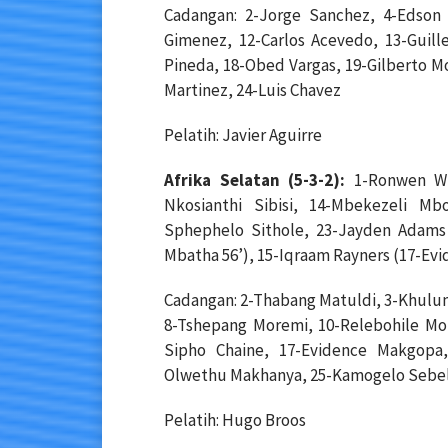
Cadangan: 2-Jorge Sanchez, 4-Edson 
Gimenez, 12-Carlos Acevedo, 13-Guil
Pineda, 18-Obed Vargas, 19-Gilberto M
Martinez, 24-Luis Chavez
Pelatih: Javier Aguirre
Afrika Selatan (5-3-2):
1-Ronwen Wil
Nkosianthi Sibisi, 14-Mbekezeli M
Sphephelo Sithole, 23-Jayden Adams 
Mbatha 56’), 15-Iqraam Rayners (17-Ev
Cadangan: 2-Thabang Matuldi, 3-Khulu
8-Tshepang Moremi, 10-Relebohile Mo
Sipho Chaine, 17-Evidence Makgopa,
Olwethu Makhanya, 25-Kamogelo Sebele
Pelatih: Hugo Broos