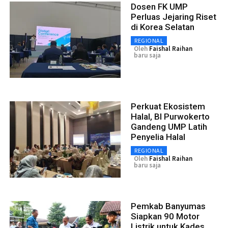
Dosen FK UMP
Perluas Jejaring Riset
di Korea Selatan
REGIONAL
Oleh
Faishal Raihan
baru saja
Perkuat Ekosistem
Halal, BI Purwokerto
Gandeng UMP Latih
Penyelia Halal
REGIONAL
Oleh
Faishal Raihan
baru saja
Pemkab Banyumas
Siapkan 90 Motor
Listrik untuk Kades