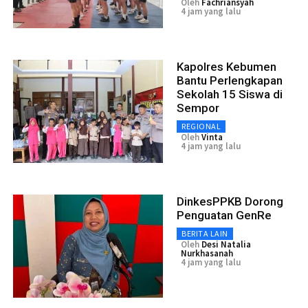
Oleh
Fachriansyah
4 jam yang lalu
Kapolres Kebumen
Bantu Perlengkapan
Sekolah 15 Siswa di
Sempor
REGIONAL
Oleh
Vinta
4 jam yang lalu
DinkesPPKB Dorong
Penguatan GenRe
BERITA LAIN
Oleh
Desi Natalia
Nurkhasanah
4 jam yang lalu