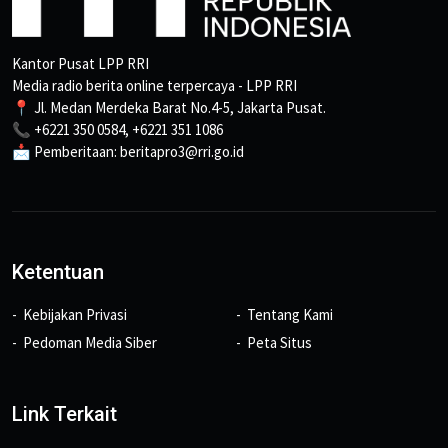
Kantor Pusat LPP RRI
Media radio berita online terpercaya - LPP RRI
📍 Jl. Medan Merdeka Barat No.4-5, Jakarta Pusat.
📞 +6221 350 0584, +6221 351 1086
📩 Pemberitaan: beritapro3@rri.go.id
Ketentuan
Kebijakan Privasi
Tentang Kami
Pedoman Media Siber
Peta Situs
Link Terkait