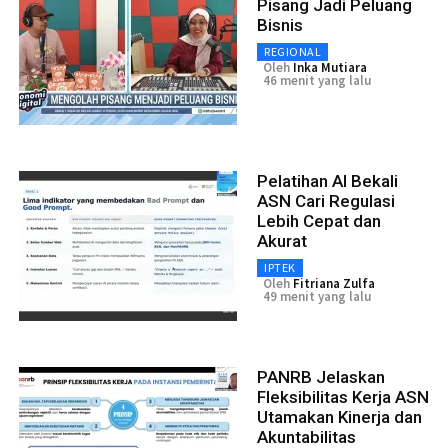
Pisang Jadi Peluang
Bisnis
REGIONAL
Oleh
Inka Mutiara
46 menit yang lalu
Pelatihan AI Bekali
ASN Cari Regulasi
Lebih Cepat dan
Akurat
IPTEK
Oleh
Fitriana Zulfa
49 menit yang lalu
PANRB Jelaskan
Fleksibilitas Kerja ASN
Utamakan Kinerja dan
Akuntabilitas