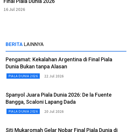
Final Piala Dunia 2026
16 Jul 2026
BERITA
LAINNYA
Pengamat: Kekalahan Argentina di Final Piala
Dunia Bukan tanpa Alasan
22 Jul 2026
PIALA DUNIA 2026
Spanyol Juara Piala Dunia 2026: De la Fuente
Bangga, Scaloni Lapang Dada
20 Jul 2026
PIALA DUNIA 2026
Siti Mukaromah Gelar Nobar Final Piala Dunia di