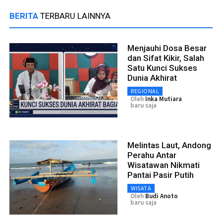
BERITA
TERBARU LAINNYA
Menjauhi Dosa Besar
dan Sifat Kikir, Salah
Satu Kunci Sukses
Dunia Akhirat
REGIONAL
Oleh
Inka Mutiara
baru saja
Melintas Laut, Andong
Perahu Antar
Wisatawan Nikmati
Pantai Pasir Putih
WISATA
Oleh
Budi Anoto
baru saja