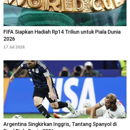
FIFA Siapkan Hadiah Rp14 Triliun untuk Piala Dunia
2026
17 Jul 2026
Argentina Singkirkan Inggris, Tantang Spanyol di