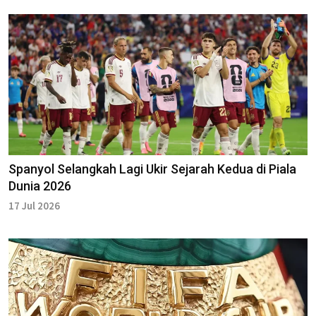
Spanyol Selangkah Lagi Ukir Sejarah Kedua di Piala
Dunia 2026
17 Jul 2026