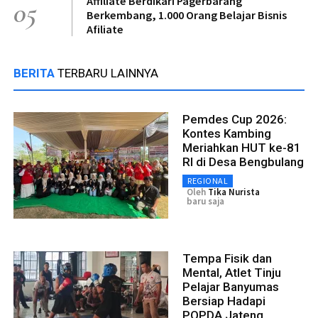
Affiliate Berdikari Pagerbarang
05
Berkembang, 1.000 Orang Belajar Bisnis
Afiliate
BERITA
TERBARU LAINNYA
Pemdes Cup 2026:
Kontes Kambing
Meriahkan HUT ke-81
RI di Desa Bengbulang
REGIONAL
Oleh
Tika Nurista
baru saja
Tempa Fisik dan
Mental, Atlet Tinju
Pelajar Banyumas
Bersiap Hadapi
POPDA Jateng