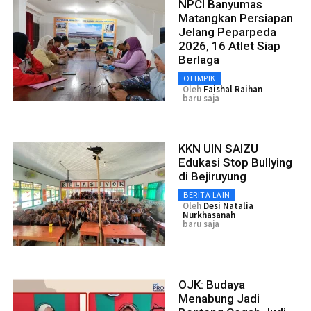
NPCI Banyumas
Matangkan Persiapan
Jelang Peparpeda
2026, 16 Atlet Siap
Berlaga
OLIMPIK
Oleh
Faishal Raihan
baru saja
KKN UIN SAIZU
Edukasi Stop Bullying
di Bejiruyung
BERITA LAIN
Oleh
Desi Natalia
Nurkhasanah
baru saja
OJK: Budaya
Menabung Jadi