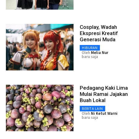
Cosplay, Wadah
Ekspresi Kreatif
Generasi Muda
HIBURAN
Oleh
Melia Nur
baru saja
Pedagang Kaki Lima
Mulai Ramai Jajakan
Buah Lokal
BERITA LAIN
Oleh
Ni Ketut Warni
baru saja