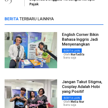
Pajak
BERITA
TERBARU LAINNYA
English Corner Bikin
Bahasa Inggris Jadi
Menyenangkan
BERITA LAIN
Oleh
Nurfadila
baru saja
Jangan Takut Stigma,
Cosplay Adalah Hobi
yang Positif
BERITA LAIN
Oleh
Melia Nur
baru saja