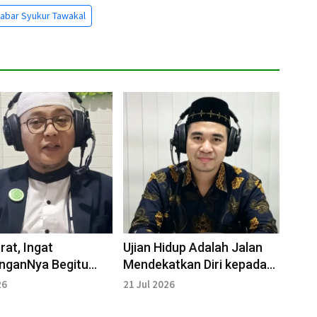
abar Syukur Tawakal
rat, Ingat
Ujian Hidup Adalah Jalan
nganNya Begitu
Mendekatkan Diri kepada
Allah SWT
26
21 Jul 2026