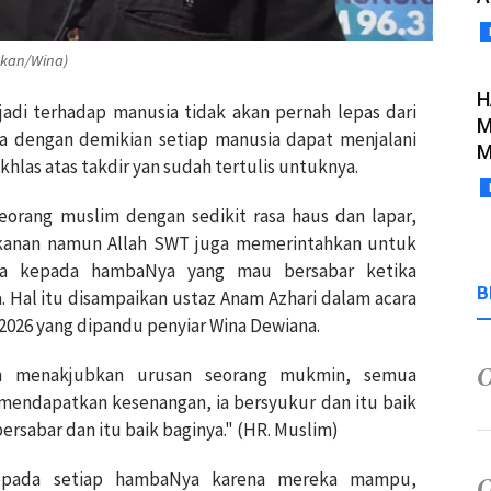
ukan/Wina)
H
adi terhadap manusia tidak akan pernah lepas dari
M
ga dengan demikian setiap manusia dapat menjalani
M
las atas takdir yan sudah tertulis untuknya.
eorang muslim dengan sedikit rasa haus dan lapar,
akanan namun Allah SWT juga memerintahkan untuk
ra kepada hambaNya yang mau bersabar ketika
B
. Hal itu disampaikan ustaz Anam Azhari dalam acara
 2026 yang dipandu penyiar Wina Dewiana.
uh menakjubkan urusan seorang mukmin, semua
a mendapatkan kesenangan, ia bersyukur dan itu baik
bersabar dan itu baik baginya." (HR. Muslim)
epada setiap hambaNya karena mereka mampu,