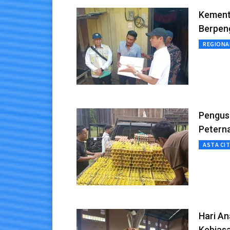
Kement
Berpen
REGIONA
Pengus
Petern
ASTA CI
Hari An
Kebias