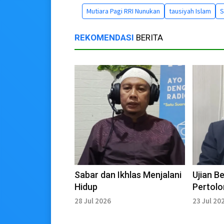
Mutiara Pagi RRI Nunukan
tausiyah Islam
S
REKOMENDASI
BERITA
Sabar dan Ikhlas Menjalani
Ujian Be
Hidup
Pertolo
Dekat
28 Jul 2026
23 Jul 20