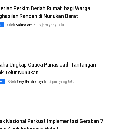
erian Perkim Bedah Rumah bagi Warga
ghasilan Rendah di Nunukan Barat
Oleh
Salma Amin
3 jam yang lalu
L
aha Ungkap Cuaca Panas Jadi Tantangan
ak Telur Nunukan
Oleh
Fery Herdiansyah
5 jam yang lalu
TA
ak Nasional Perkuat Implementasi Gerakan 7
aan Anak Indonesia Hebat