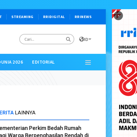
×
T
STREAMING
RRIDIGITAL
RRINEWS
ID
DUNIA 2026
EDITORIAL
ERITA
LAINNYA
ementerian Perkim Bedah Rumah
agi Warga Berpenghasilan Rendah di