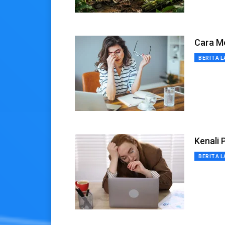
Cara M
BERITA L
Kenali
BERITA L