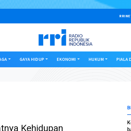
RRINE
AGA
GAYA HIDUP
EKONOMI
HUKUM
PIALA 
B
K
atnya Kehidupan
b