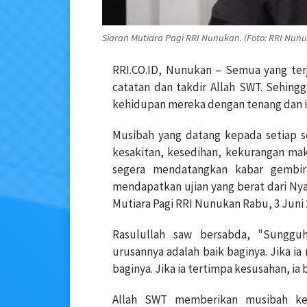
Siaran Mutiara Pagi RRI Nunukan. (Foto: RRI Nun
RRI.CO.ID, Nunukan – Semua yang terj
catatan dan takdir Allah SWT. Sehing
kehidupan mereka dengan tenang dan ikh
Musibah yang datang kepada setiap s
kesakitan, kesedihan, kekurangan m
segera mendatangkan kabar gembi
mendapatkan ujian yang berat dari Nya
Mutiara Pagi RRI Nunukan Rabu, 3 Juni
Rasulullah saw bersabda, "Sungg
urusannya adalah baik baginya. Jika i
baginya. Jika ia tertimpa kesusahan, ia 
Allah SWT memberikan musibah k