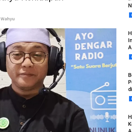
N
d Wahyu
H
I
A
B
P
d
H
K
A