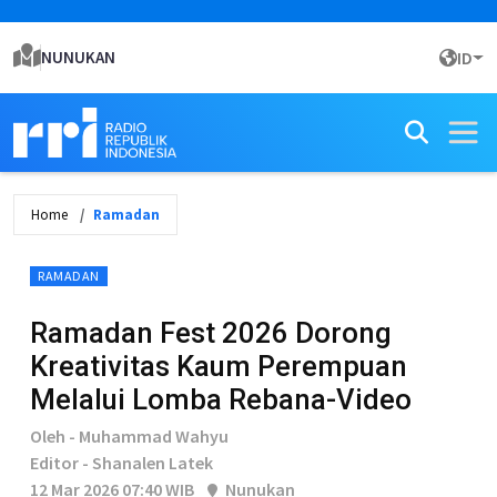
NUNUKAN
ID
Home
Ramadan
RAMADAN
Ramadan Fest 2026 Dorong
Kreativitas Kaum Perempuan
Melalui Lomba Rebana-Video
Oleh - Muhammad Wahyu
Editor - Shanalen Latek
12 Mar 2026 07:40 WIB
Nunukan