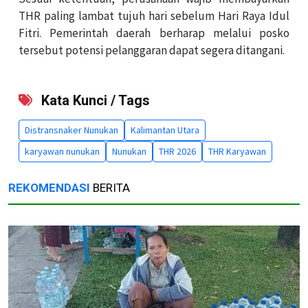
THR paling lambat tujuh hari sebelum Hari Raya Idul
Fitri. Pemerintah daerah berharap melalui posko
tersebut potensi pelanggaran dapat segera ditangani.
Kata Kunci / Tags
Distransnaker Nunukan
Kalimantan Utara
karyawan nunukan
Nunukan
THR 2026
THR Karyawan
REKOMENDASI
BERITA