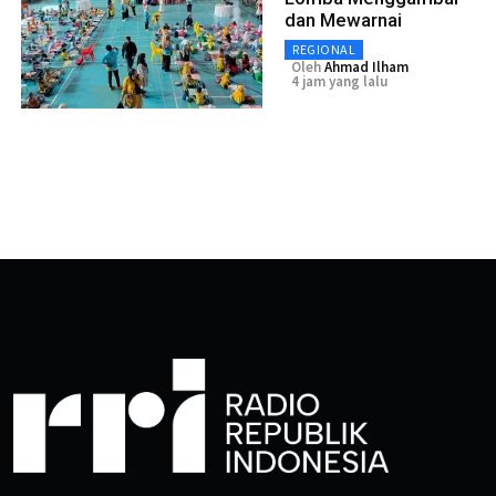
dan Mewarnai
REGIONAL
Oleh
Ahmad Ilham
4 jam yang lalu