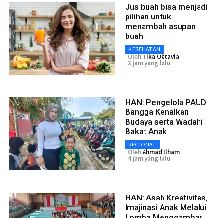
Jus buah bisa menjadi
pilihan untuk
menambah asupan
buah
KESEHATAN
Oleh
Tika Oktavia
3 jam yang lalu
HAN: Pengelola PAUD
Bangga Kenalkan
Budaya serta Wadahi
Bakat Anak
REGIONAL
Oleh
Ahmad Ilham
4 jam yang lalu
HAN: Asah Kreativitas,
Imajinasi Anak Melalui
Lomba Menggambar