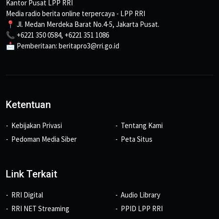
Kantor Pusat LPP RRI
Media radio berita online terpercaya - LPP RRI
📍 Jl. Medan Merdeka Barat No.4-5, Jakarta Pusat.
📞 +6221 350 0584, +6221 351 1086
📩 Pemberitaan: beritapro3@rri.go.id
Ketentuan
Kebijakan Privasi
Tentang Kami
Pedoman Media Siber
Peta Situs
Link Terkait
RRI Digital
Audio Library
RRI NET Streaming
PPID LPP RRI