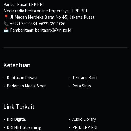
Kantor Pusat LPP RRI
Media radio berita online terpercaya - LPP RRI
📍 Jl. Medan Merdeka Barat No.4-5, Jakarta Pusat.
📞 +6221 350 0584, +6221 351 1086
📩 Pemberitaan: beritapro3@rri.go.id
Ketentuan
Kebijakan Privasi
Tentang Kami
Pedoman Media Siber
Peta Situs
Link Terkait
RRI Digital
Audio Library
RRI NET Streaming
PPID LPP RRI