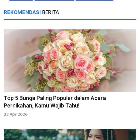
REKOMENDASI
BERITA
Top 5 Bunga Paling Populer dalam Acara
Pernikahan, Kamu Wajib Tahu!
22 Apr 2026