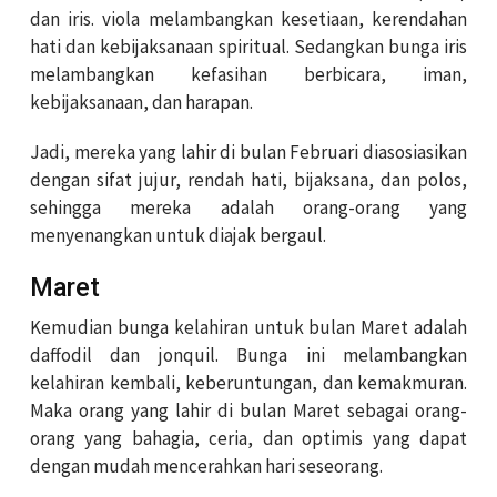
dan iris. viola melambangkan kesetiaan, kerendahan
hati dan kebijaksanaan spiritual. Sedangkan bunga iris
melambangkan kefasihan berbicara, iman,
kebijaksanaan, dan harapan.
Jadi, mereka yang lahir di bulan Februari diasosiasikan
dengan sifat jujur, rendah hati, bijaksana, dan polos,
sehingga mereka adalah orang-orang yang
menyenangkan untuk diajak bergaul.
Maret
Kemudian bunga kelahiran untuk bulan Maret adalah
daffodil dan jonquil. Bunga ini melambangkan
kelahiran kembali, keberuntungan, dan kemakmuran.
Maka orang yang lahir di bulan Maret sebagai orang-
orang yang bahagia, ceria, dan optimis yang dapat
dengan mudah mencerahkan hari seseorang.