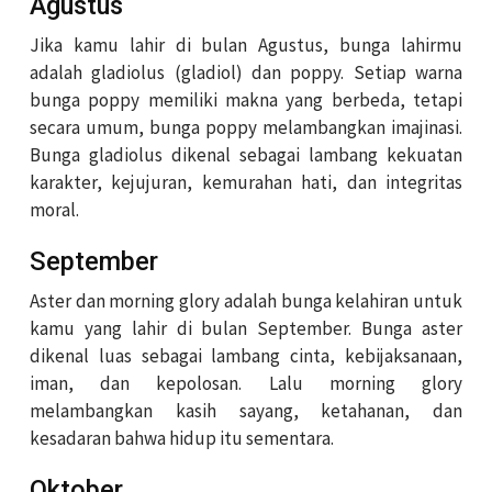
Agustus
Jika kamu lahir di bulan Agustus, bunga lahirmu
adalah gladiolus (gladiol) dan poppy. Setiap warna
bunga poppy memiliki makna yang berbeda, tetapi
secara umum, bunga poppy melambangkan imajinasi.
Bunga gladiolus dikenal sebagai lambang kekuatan
karakter, kejujuran, kemurahan hati, dan integritas
moral.
September
Aster dan morning glory adalah bunga kelahiran untuk
kamu yang lahir di bulan September. Bunga aster
dikenal luas sebagai lambang cinta, kebijaksanaan,
iman, dan kepolosan. Lalu morning glory
melambangkan kasih sayang, ketahanan, dan
kesadaran bahwa hidup itu sementara.
Oktober