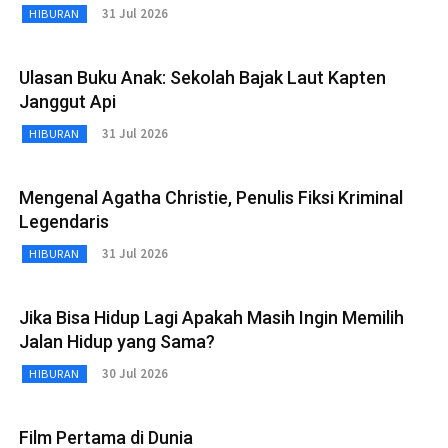
31 Jul 2026
HIBURAN
Ulasan Buku Anak: Sekolah Bajak Laut Kapten
Janggut Api
31 Jul 2026
HIBURAN
Mengenal Agatha Christie, Penulis Fiksi Kriminal
Legendaris
31 Jul 2026
HIBURAN
Jika Bisa Hidup Lagi Apakah Masih Ingin Memilih
Jalan Hidup yang Sama?
30 Jul 2026
HIBURAN
Film Pertama di Dunia