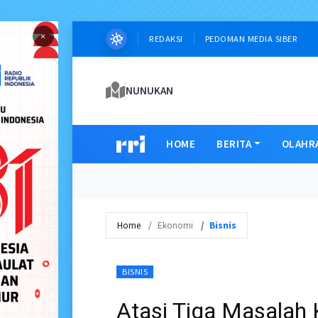
×
REDAKSI
PEDOMAN MEDIA SIBER
NUNUKAN
HOME
BERITA
OLAHR
Home
Ekonomi
Bisnis
BISNIS
Atasi Tiga Masalah