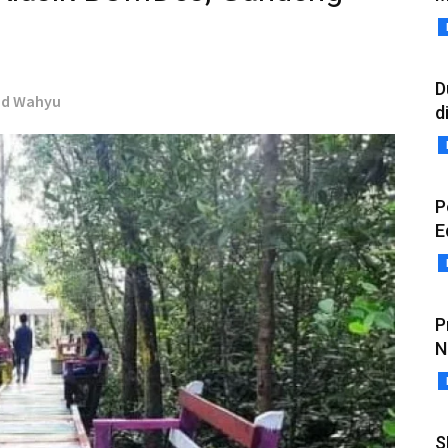
D
ad Wahyu
d
P
E
P
N
S