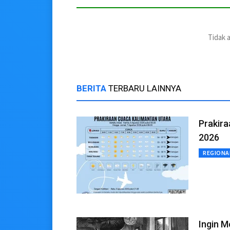
Tidak 
BERITA
TERBARU LAINNYA
Prakir
2026
REGIONA
Ingin 