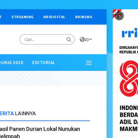
×
T
STREAMING
RRIDIGITAL
RRINEWS
ID
DUNIA 2026
EDITORIAL
ERITA
LAINNYA
asil Panen Durian Lokal Nunukan
elimpah