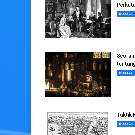
Perkata
BUDAYA
Seorang
tentan
BUDAYA
Taktik 
BUDAYA