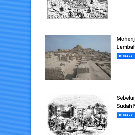
Mohenj
Lembah
BUDAYA
Sebelu
Sudah M
BUDAYA