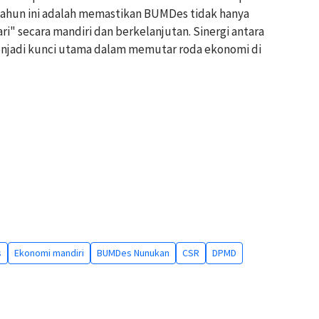
 tahun ini adalah memastikan BUMDes tidak hanya
ri" secara mandiri dan berkelanjutan. Sinergi antara
enjadi kunci utama dalam memutar roda ekonomi di
s
Ekonomi mandiri
BUMDes Nunukan
CSR
DPMD