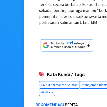
terkikis secara bertahap. Fokus utama
sekadar berdiri, tapi juga mampu "berla
pemerintah, desa dan sektor swasta m
perbatasan Kalimantan Utara. MM
Kata Kunci / Tags
UMKM Kalimantan Selatan
manajemen bisni
#kaltara
REKOMENDASI
BERITA