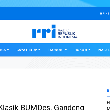
RRINE
AGA
GAYA HIDUP
EKONOMI
HUKUM
PIALA 
B
H
 Klasik BUMDes, Gandeng
M