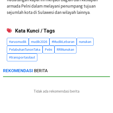
armada Pelni dalam melayani penumpang tujuan
sejumlah kota di Sulawesi dan wilayah lainnya.
Kata Kunci / Tags
#arusmudik
mudik2026
#MudikLebaran
nunukan
PelabuhanTunonTaka
Pelni
RRINunukan
#transportasilaut
REKOMENDASI
BERITA
Tidak ada rekomendasi berita