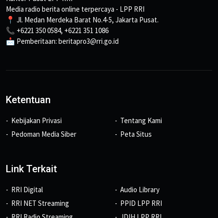
Media radio berita online terpercaya - LPP RRI
📍 Jl. Medan Merdeka Barat No.4-5, Jakarta Pusat.
📞 +6221 350 0584, +6221 351 1086
📩 Pemberitaan: beritapro3@rri.go.id
Ketentuan
Kebijakan Privasi
Tentang Kami
Pedoman Media Siber
Peta Situs
Link Terkait
RRI Digital
Audio Library
RRI NET Streaming
PPID LPP RRI
RRI Radio Streaming
JDIH LPP RRI