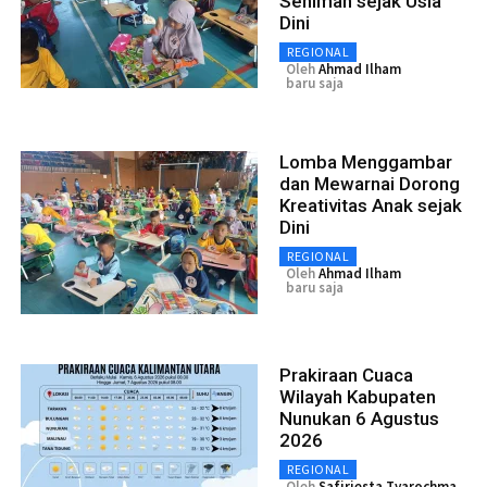
Seniman sejak Usia
Dini
REGIONAL
Oleh
Ahmad Ilham
baru saja
Lomba Menggambar
dan Mewarnai Dorong
Kreativitas Anak sejak
Dini
REGIONAL
Oleh
Ahmad Ilham
baru saja
Prakiraan Cuaca
Wilayah Kabupaten
Nunukan 6 Agustus
2026
REGIONAL
Oleh
Safiriesta Tyarochma