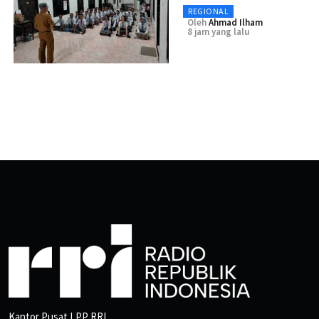
REGIONAL
Oleh
Ahmad Ilham
8 jam yang lalu
Kantor Pusat LPP RRI